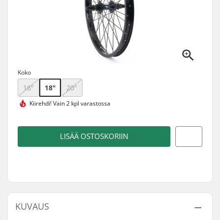
Koko
16"
18"
20"
Kiirehdi!
Vain 2 kpl varastossa
LISÄÄ OSTOSKORIIN
KUVAUS