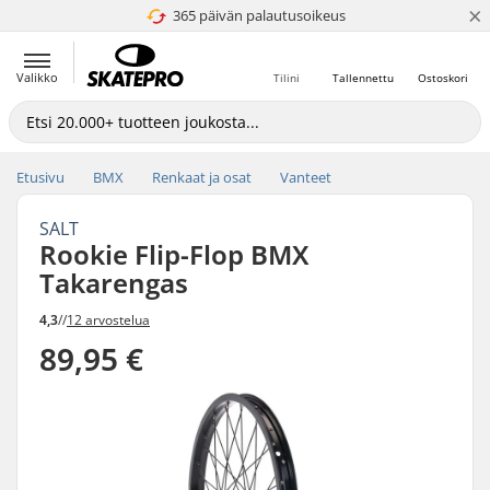
×
365 päivän palautusoikeus
4.8 / 5
Valikko
Tilini
Tallennettu
Ostoskori
Etusivu
BMX
Renkaat ja osat
Vanteet
SALT
Rookie Flip-Flop BMX
Takarengas
4,3
//
12 arvostelua
89,95 €