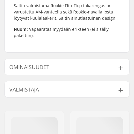
Saltin valmistama Rookie Flip-Flop takarengas on
varustettu AM-vanteella sekä Rookie-navalla josta
löytyvät kuulalaakerit. Saltin ainutlaatuinen design.
Huom:
Vapaaratas myydään erikseen (ei sisälly
pakettiin).
OMINAISUUDET
BMX-tyyppi:
Freestyle BMX
VALMISTAJA
Lisäominaisuudet:
Flip-Flop Styled
Vanteen Materiaali:
Alloy
Nimi:
We Make Things GmbH
BMX Vanne:
Rear
Jakeluosoite:
RICHARD-BYRD-STR. 12
Renkaan halkaisija:
18"
Postinumero:
50829
Napa:
Vapaaratas,
Paikkakunta::
Köln
Sinetöimättömät