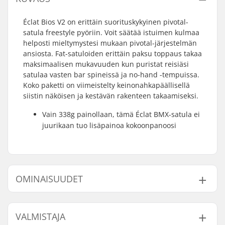
Éclat Bios V2 on erittäin suorituskykyinen pivotal-
satula freestyle pyöriin. Voit säätää istuimen kulmaa
helposti mieltymystesi mukaan pivotal-järjestelmän
ansiosta. Fat-satuloiden erittäin paksu toppaus takaa
maksimaalisen mukavuuden kun puristat reisiäsi
satulaa vasten bar spineissä ja no-hand -tempuissa.
Koko paketti on viimeistelty keinonahkapäällisellä
siistin näköisen ja kestävän rakenteen takaamiseksi.
Vain 338g painollaan, tämä Éclat BMX-satula ei
juurikaan tuo lisäpainoa kokoonpanoosi
OMINAISUUDET
Päällinen:
Synteettinen nahka
VALMISTAJA
Istuin:
Pivotal