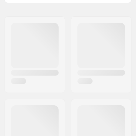
Satulan Toppaus:
Fat
Nimi:
We Make Things GmbH
Paino:
338g
Jakeluosoite:
RICHARD-BYRD-STR. 12
Postinumero:
50829
Paikkakunta::
Köln
Maa:
Saksa