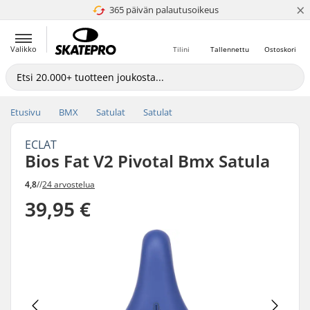
×
365 päivän palautusoikeus
4.8 / 5
Valikko
Tilini
Tallennettu
Ostoskori
Etusivu
BMX
Satulat
Satulat
ECLAT
Bios Fat V2 Pivotal Bmx Satula
4,8
//
24 arvostelua
39,95 €