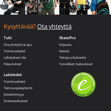
Kysyttävää?
Ota yhteyttä
Tuki
SkatePro
Ota yhteyttä & apu
Kirjaudu
Toimitustiedot
Meistä
Lähetyksen tila
Tietoja yrityksestä
Palautukset
Turvalliset maksutavat
Lakitiedot
Toimitusehdot
Tietosuojakäytäntö
Esteettömyys
Evästeasetukset