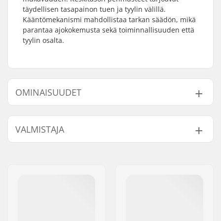
täydellisen tasapainon tuen ja tyylin välillä.
Kääntömekanismi mahdollistaa tarkan säädön, mikä
parantaa ajokokemusta sekä toiminnallisuuden että
tyylin osalta.
OMINAISUUDET
BMX-tyyppi:
Freestyle BMX
VALMISTAJA
Päällinen:
Paksu, Vinyyli
Istuin:
Pivotal
Nimi:
Sunshine Distribution ApS
Satulan Toppaus:
Mid
Jakeluosoite:
Naverland 8
Postinumero:
2600
Paikkakunta::
Glostrup
Maa:
Tanska