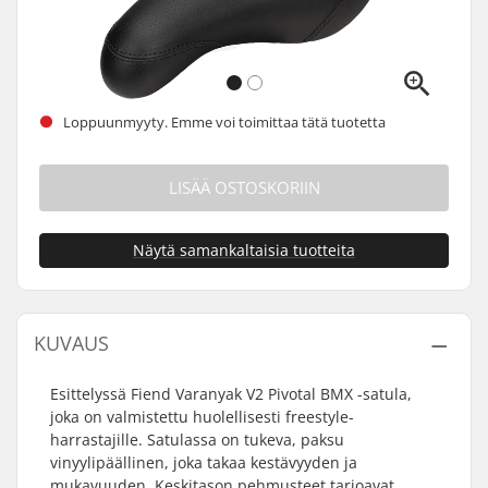
Loppuunmyyty. Emme voi toimittaa tätä tuotetta
LISÄÄ OSTOSKORIIN
Näytä samankaltaisia tuotteita
KUVAUS
Esittelyssä Fiend Varanyak V2 Pivotal BMX -satula,
joka on valmistettu huolellisesti freestyle-
harrastajille. Satulassa on tukeva, paksu
vinyylipäällinen, joka takaa kestävyyden ja
mukavuuden. Keskitason pehmusteet tarjoavat