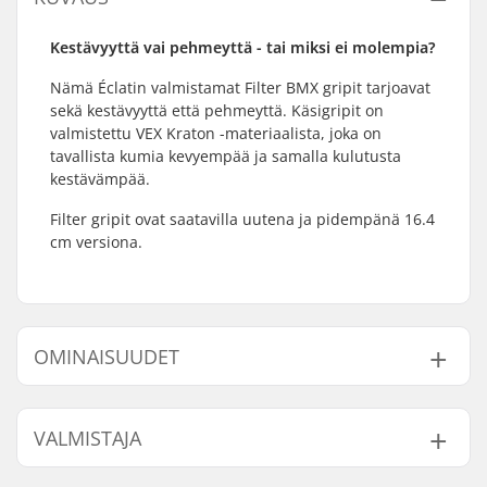
Kestävyyttä vai pehmeyttä - tai miksi ei molempia?
Nämä Éclatin valmistamat Filter BMX gripit tarjoavat
sekä kestävyyttä että pehmeyttä. Käsigripit on
valmistettu VEX Kraton -materiaalista, joka on
tavallista kumia kevyempää ja samalla kulutusta
kestävämpää.
Filter gripit ovat saatavilla uutena ja pidempänä 16.4
cm versiona.
OMINAISUUDET
Yhteensopivat bar
Teräs
VALMISTAJA
endit:
Gripin Pituus:
16.4cm