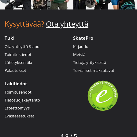
Kysyttävää?
Ota yhteyttä
Tuki
SkatePro
Ota yhteyttä & apu
Kirjaudu
Toimitustiedot
Meistä
Lähetyksen tila
Tietoja yrityksestä
Palautukset
Turvalliset maksutavat
Lakitiedot
Toimitusehdot
Tietosuojakäytäntö
Esteettömyys
Evästeasetukset
4.8 / 5