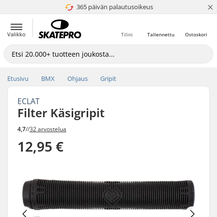
×
365 päivän palautusoikeus
4.8 / 5
Valikko
Tilini
Tallennettu
Ostoskori
Etusivu
BMX
Ohjaus
Gripit
ECLAT
Filter Käsigripit
4,7
//
32 arvostelua
12,95 €