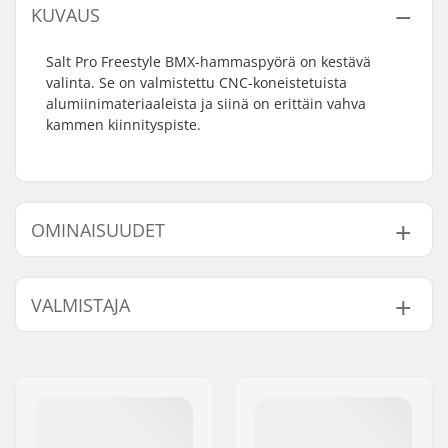
KUVAUS
Salt Pro Freestyle BMX-hammaspyörä on kestävä
valinta. Se on valmistettu CNC-koneistetuista
alumiinimateriaaleista ja siinä on erittäin vahva
kammen kiinnityspiste.
OMINAISUUDET
Hampaiden
25T
VALMISTAJA
lukumäärä:
Hammaspyörän
19mm, 22mm, Pultti
Nimi:
We Make Things GmbH
asennus:
Jakeluosoite:
RICHARD-BYRD-STR. 12
Paino:
58g
Postinumero:
50829
Sprocket guard:
No
Paikkakunta::
Köln