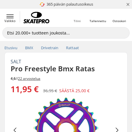
×
365 päivän palautusoikeus
4.8 / 5
Valikko
Tilini
Tallennettu
Ostoskori
Etusivu
BMX
Drivetrain
Rattaat
SALT
Pro Freestyle Bmx Ratas
4,6
//
22 arvostelua
11,95 €
36,95 €
SÄÄSTÄ
25,00 €