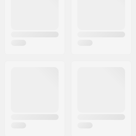
Maa:
Saksa