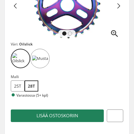
Väri:
Oilslick
Malli
25T
28T
Varastossa (5+ kpl)
LISÄÄ OSTOSKORIIN