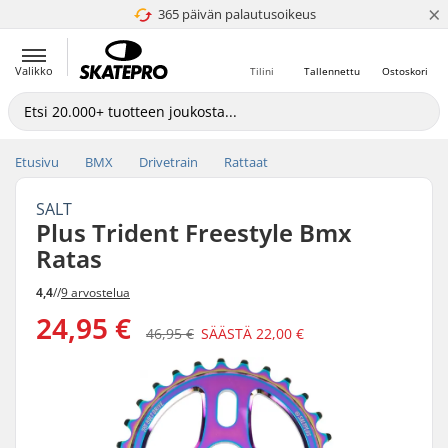
×
365 päivän palautusoikeus
4.8 / 5
Valikko
Tilini
Tallennettu
Ostoskori
Etusivu
BMX
Drivetrain
Rattaat
SALT
Plus Trident Freestyle Bmx
Ratas
4,4
//
9 arvostelua
24,95 €
46,95 €
SÄÄSTÄ
22,00 €