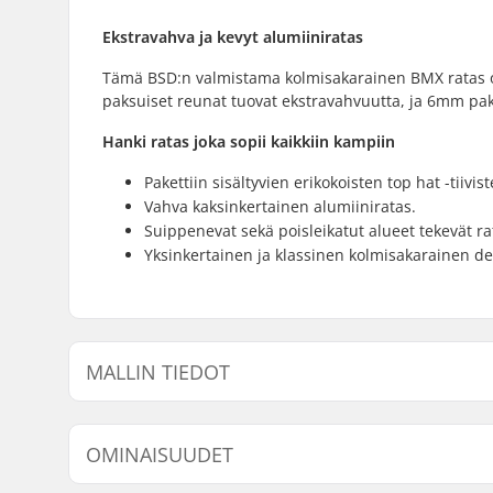
Ekstravahva ja kevyt alumiiniratas
Tämä BSD:n valmistama kolmisakarainen BMX ratas o
paksuiset reunat tuovat ekstravahvuutta, ja 6mm pa
Hanki ratas joka sopii kaikkiin kampiin
Pakettiin sisältyvien erikokoisten top hat -tii
Vahva kaksinkertainen alumiiniratas.
Suippenevat sekä poisleikatut alueet tekevät ra
Yksinkertainen ja klassinen kolmisakarainen de
MALLIN TIEDOT
Malli
Hampaiden luk
OMINAISUUDET
Musta - 25T
25T