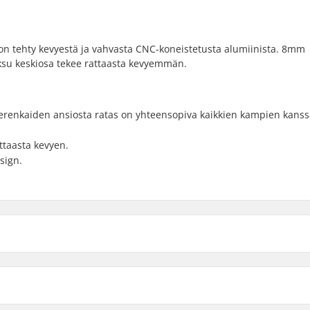
n tehty kevyestä ja vahvasta CNC-koneistetusta alumiinista. 8mm
ksu keskiosa tekee rattaasta kevyemmän.
visterenkaiden ansiosta ratas on yhteensopiva kaikkien kampien kanss
ttaasta kevyen.
sign.
Raw - 25T
umäärä
Paino
Musta - 28T
76g