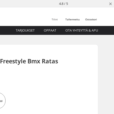
×
4.8 / 5
Tilini
Tallennettu
Ostoskori
TARJOUKSET
OPPAAT
OTA YHTEYTTÄ & APU
 Freestyle Bmx Ratas