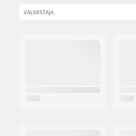
Hammaspyörän asennus:
19mm, 22
VALMISTAJA
Nimi:
Sport Import GmbH
Jakeluosoite:
Industriestr. 39
Postinumero:
26188
Paikkakunta::
Edewecht
Maa:
Saksa