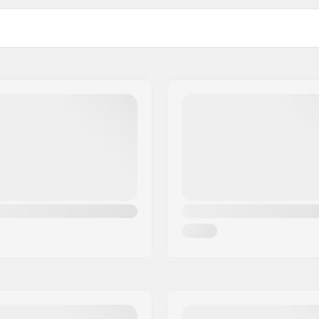
mm, 24mm, Pultti
Sprocket guard: