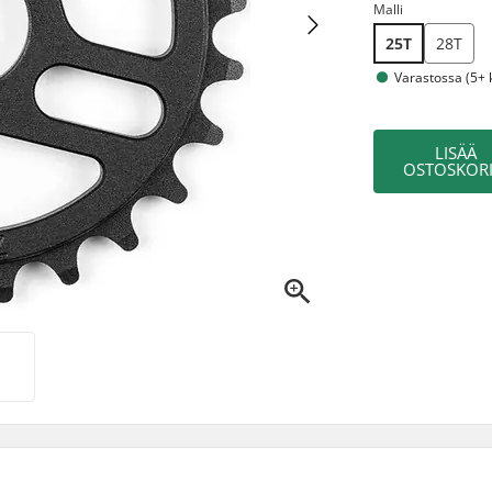
Malli
25T
28T
Varastossa (5+ 
LISÄÄ
OSTOSKORI