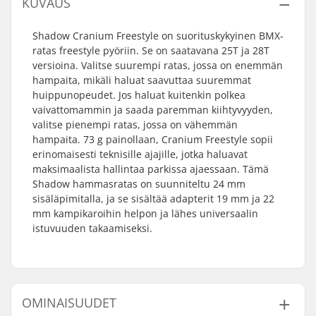
KUVAUS
Shadow Cranium Freestyle on suorituskykyinen BMX-
ratas freestyle pyöriin. Se on saatavana 25T ja 28T
versioina. Valitse suurempi ratas, jossa on enemmän
hampaita, mikäli haluat saavuttaa suuremmat
huippunopeudet. Jos haluat kuitenkin polkea
vaivattomammin ja saada paremman kiihtyvyyden,
valitse pienempi ratas, jossa on vähemmän
hampaita. 73 g painollaan, Cranium Freestyle sopii
erinomaisesti teknisille ajajille, jotka haluavat
maksimaalista hallintaa parkissa ajaessaan. Tämä
Shadow hammasratas on suunniteltu 24 mm
sisäläpimitalla, ja se sisältää adapterit 19 mm ja 22
mm kampikaroihin helpon ja lähes universaalin
istuvuuden takaamiseksi.
OMINAISUUDET