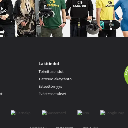
Lakitiedot
Toimitusehdot
Tietosuojakäytäntö
Esteettömyys
at
Evästeasetukset
Facebook
Instagram
YouTube