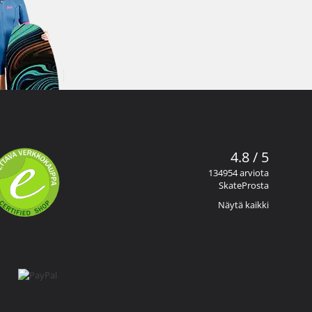
4.8 / 5
134954 arviota
SkateProsta
Näytä kaikki