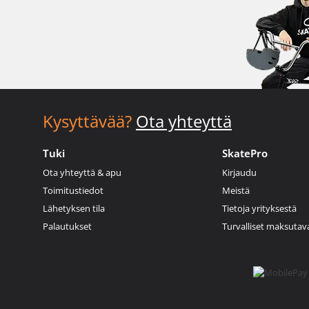
Kysyttävää?
Ota yhteyttä
Tuki
SkatePro
Ota yhteyttä & apu
Kirjaudu
Toimitustiedot
Meistä
Lähetyksen tila
Tietoja yrityksestä
Palautukset
Turvalliset maksutav