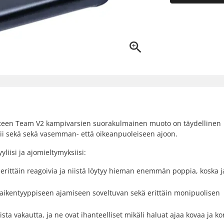
tteen Team V2 kampivarsien suorakulmainen muoto on täydellinen
i sekä sekä vasemman- että oikeanpuoleiseen ajoon.
liisi ja ajomieltymyksiisi:
erittäin reagoivia ja niistä löytyy hieman enemmän poppia, koska j
 kaikentyyppiseen ajamiseen soveltuvan sekä erittäin monipuolisen
ta vakautta, ja ne ovat ihanteelliset mikäli haluat ajaa kovaa ja ko