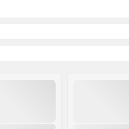
165mm, 170mm, 175mm
Crankin materiaali:
Kammen kahvan Muoto:
Paino:
Polkimen akselin halkaisij