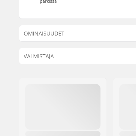
parkissa
OMINAISUUDET
Kammen pituus/Tyyppi:
160mm, 
VALMISTAJA
Driver-puoli:
Left, Right
Crankin Akselin Halkaisija:
22mm
Nimi:
Sunshine Distribution ApS
Hammaspyörän asennus:
48-spline
Jakeluosoite:
Naverland 8
Postinumero:
2600
Paikkakunta::
Glostrup
Maa:
Tanska