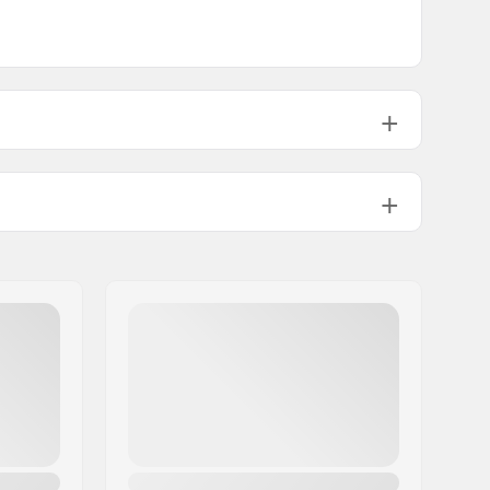
Kromiteräs
Suorakaide
1360g
a:
9/16"