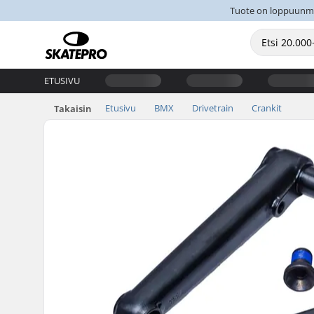
Tuote on loppuunmyyt
ETUSIVU
Etusivu
BMX
Drivetrain
Crankit
Takaisin