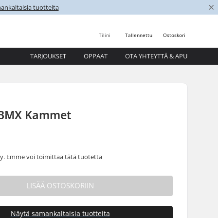
×
nkaltaisia tuotteita
Tilini
Tallennettu
Ostoskori
TARJOUKSET
OPPAAT
OTA YHTEYTTÄ & APU
 BMX Kammet
 Emme voi toimittaa tätä tuotetta
LISÄÄ OSTOSKORIIN
Näytä samankaltaisia tuotteita