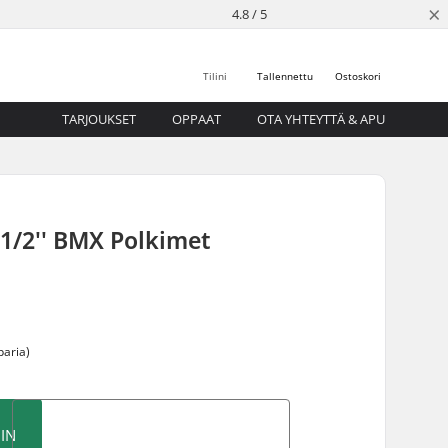
×
4.8 / 5
Tilini
Tallennettu
Ostoskori
TARJOUKSET
OPPAAT
OTA YHTEYTTÄ & APU
 1/2'' BMX Polkimet
paria)
IN