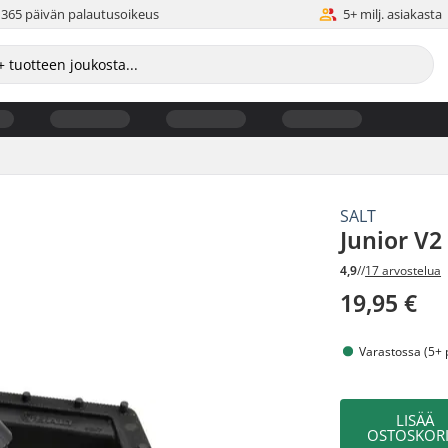
365 päivän palautusoikeus
5+ milj. asiakasta
SALT
Junior V2
4,9
//
17 arvostelua
19,95 €
Varastossa (5+ 
LISÄÄ
OSTOSKORI