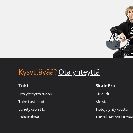
Kysyttävää?
Ota yhteyttä
Tuki
SkatePro
Ota yhteyttä & apu
Kirjaudu
Toimitustiedot
Meistä
Lähetyksen tila
Tietoja yrityksestä
Palautukset
Turvalliset maksutav