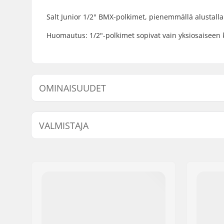
Salt Junior 1/2" BMX-polkimet, pienemmällä alustalla 
Huomautus: 1/2"-polkimet sopivat vain yksiosaiseen 
OMINAISUUDET
Polkimen akselin halkaisija:
1/2"
VALMISTAJA
Nimi:
We Make Things GmbH
Jakeluosoite:
RICHARD-BYRD-STR. 12
Postinumero:
50829
Paikkakunta::
Köln
Maa:
Saksa