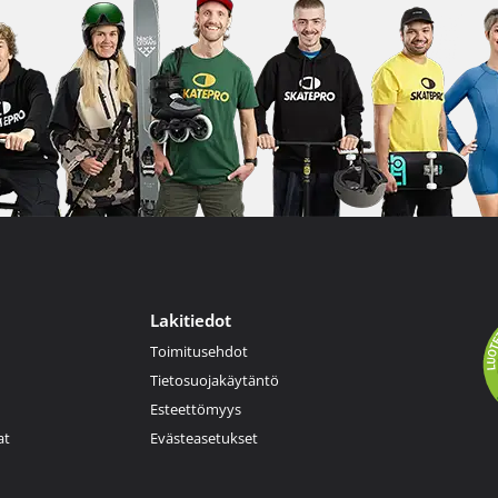
Lakitiedot
Toimitusehdot
Tietosuojakäytäntö
Esteettömyys
at
Evästeasetukset