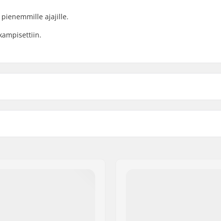
pienemmille ajajille.
kampisettiin.
Polkimien materiaali: