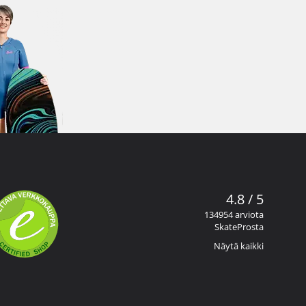
4.8 / 5
134954 arviota
SkateProsta
Näytä kaikki