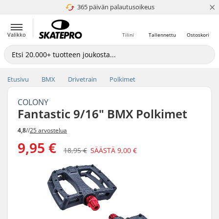
×
365 päivän palautusoikeus
4.8 / 5
Valikko
Tilini
Tallennettu
Ostoskori
Etusivu
BMX
Drivetrain
Polkimet
COLONY
Fantastic 9/16" BMX Polkimet
4,8
//
25 arvostelua
9,95 €
18,95 €
SÄÄSTÄ
9,00 €