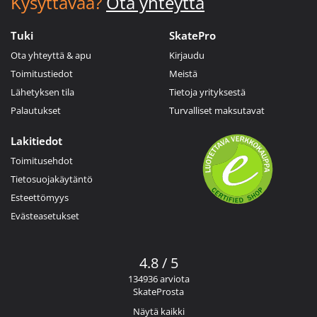
Kysyttävää?
Ota yhteyttä
Tuki
SkatePro
Ota yhteyttä & apu
Kirjaudu
Toimitustiedot
Meistä
Lähetyksen tila
Tietoja yrityksestä
Palautukset
Turvalliset maksutavat
Lakitiedot
Toimitusehdot
Tietosuojakäytäntö
Esteettömyys
Evästeasetukset
4.8 / 5
134936 arviota
SkateProsta
Näytä kaikki