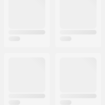
Paikkakunta::
Hinnerup
Maa:
Tanska