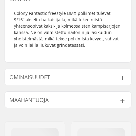
Colony Fantastic freestyle BMX-polkimet tulevat
9/16'' akselin halkaisijalla, mikä tekee niistä
yhteensopivat kaksi- ja kolmeosaisten kampisarjojen
kanssa. Ne on valmistettu nailonin ja lasikuidun
yhdistelmästä, mikä tekee polkimista kevyet, vahvat
ja voin lailla liukuvat grindatessasi.
OMINAISUUDET
Polkimen akselin
9/16"
MAAHANTUOJA
halkaisija:
Polkimien materiaali:
lasikuitu, Muovi
Nimi:
Centrano ApS
Paino:
376g
Jakeluosoite:
Omega 6
Postinumero:
8382