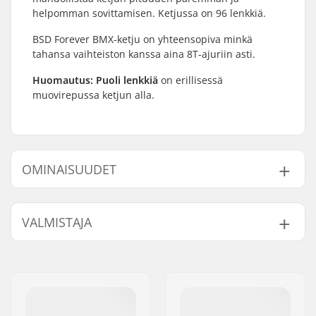
helpomman sovittamisen. Ketjussa on 96 lenkkiä.
BSD Forever BMX-ketju on yhteensopiva minkä
tahansa vaihteiston kanssa aina 8T-ajuriin asti.
Huomautus: Puoli lenkkiä
on erillisessä
muovirepussa ketjun alla.
OMINAISUUDET
Ketjun tyyppi:
Single speed
VALMISTAJA
Ketjulinkkien määrä:
96 linkkiä
Paino:
370g
Nimi:
Sport Import GmbH
Jakeluosoite:
Industriestr. 39
Postinumero:
26188
Paikkakunta::
Edewecht