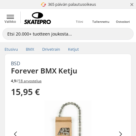
×
365 päivän palautusoikeus
4.8 / 5
Valikko
Tilini
Tallennettu
Ostoskori
Etusivu
BMX
Drivetrain
Ketjut
BSD
Forever BMX Ketju
4,9
//
18 arvostelua
15,95 €