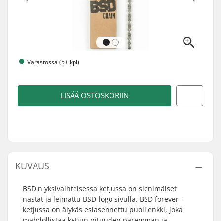
Varastossa (5+ kpl)
LISÄÄ OSTOSKORIIN
KUVAUS
BSD:n yksivaihteisessa ketjussa on sienimäiset
nastat ja leimattu BSD-logo sivulla. BSD forever -
ketjussa on älykäs esiasennettu puolilenkki, joka
mahdollistaa ketjun pituuden paremman ja