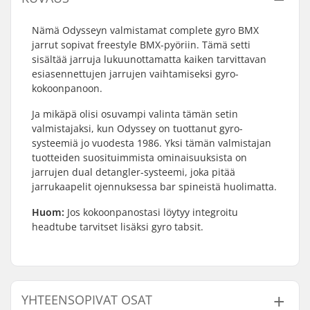
Nämä Odysseyn valmistamat complete gyro BMX
jarrut sopivat freestyle BMX-pyöriin. Tämä setti
sisältää jarruja lukuunottamatta kaiken tarvittavan
esiasennettujen jarrujen vaihtamiseksi gyro-
kokoonpanoon.
Ja mikäpä olisi osuvampi valinta tämän setin
valmistajaksi, kun Odyssey on tuottanut gyro-
systeemiä jo vuodesta 1986. Yksi tämän valmistajan
tuotteiden suosituimmista ominaisuuksista on
jarrujen dual detangler-systeemi, joka pitää
jarrukaapelit ojennuksessa bar spineistä huolimatta.
Huom:
Jos kokoonpanostasi löytyy integroitu
headtube tarvitset lisäksi gyro tabsit.
YHTEENSOPIVAT OSAT