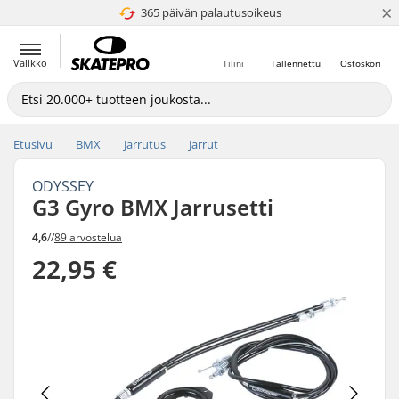
×
365 päivän palautusoikeus
4.8 / 5
Valikko
Tilini
Tallennettu
Ostoskori
Etusivu
BMX
Jarrutus
Jarrut
ODYSSEY
G3 Gyro BMX Jarrusetti
4,6
//
89 arvostelua
22,95 €