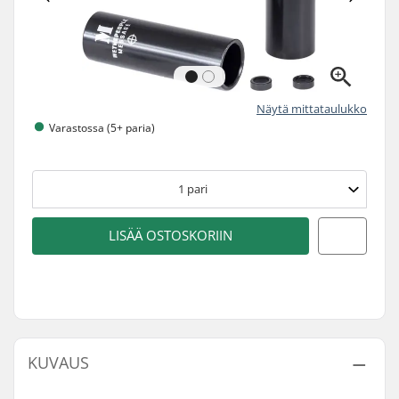
Näytä mittataulukko
Varastossa (5+ paria)
1
pari
LISÄÄ OSTOSKORIIN
KUVAUS