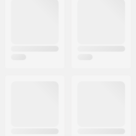
Postinumero:
50829
Paikkakunta::
Köln
Maa:
Saksa