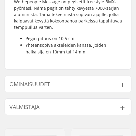
Wethepeople Message on pegisetti freestyle BMX-
pyörääsi. Nämä pegit on tehty kevyestä 7000-sarjan
alumiinista. Tämä tekee niistä sopivan ajajille, jotka
kaipaavat kevyttä kokoonpanoa parkeissa tapahtuvaa
temppuilua varten.
Pegin pituus on 10,5 cm
Yhteensopiva akseleiden kanssa, joiden
halkaisija on 10mm tai 14mm
OMINAISUUDET
Akselin halkaisija:
10mm, 14mm
VALMISTAJA
Pegin pituus:
10.5cm
Materiaali:
7000 Series alumiini
Nimi:
We Make Things GmbH
Kpl per paketti:
2
Jakeluosoite:
RICHARD-BYRD-STR. 12
Paino per pegi:
104g