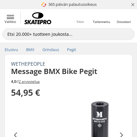
×
365 päivän palautusoikeus
4.8 / 5
Valikko
Tilini
Tallennettu
Ostoskori
Etusivu
BMX
Grindaus
Pegit
WETHEPEOPLE
Message BMX Bike Pegit
4,0
//
2 arvostelua
54,95 €