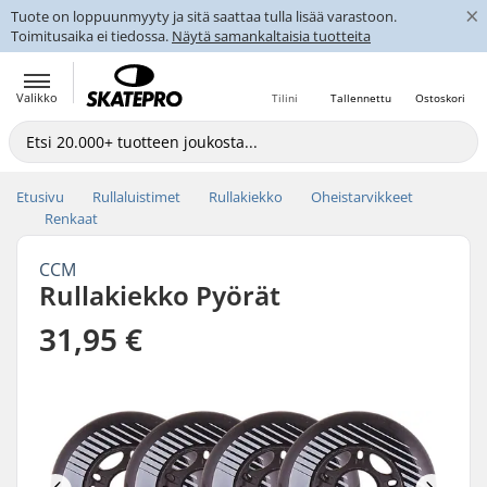
×
Tuote on loppuunmyyty ja sitä saattaa tulla lisää varastoon.
Toimitusaika ei tiedossa.
Näytä samankaltaisia tuotteita
Valikko
Tilini
Tallennettu
Ostoskori
Etusivu
Rullaluistimet
Rullakiekko
Oheistarvikkeet
Renkaat
CCM
Rullakiekko Pyörät
31,95 €