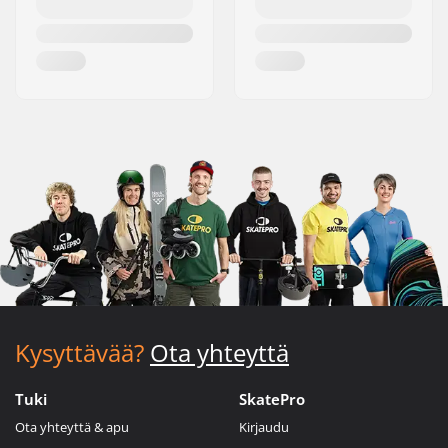
Kysyttävää?
Ota yhteyttä
Tuki
SkatePro
Ota yhteyttä & apu
Kirjaudu