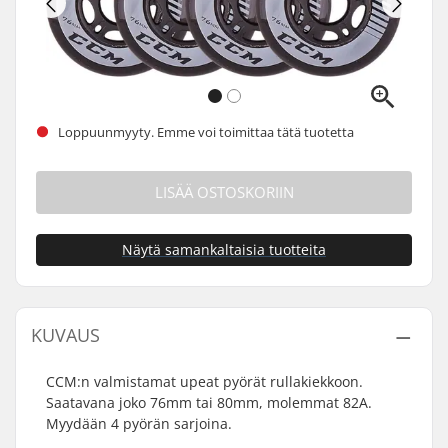
Loppuunmyyty. Emme voi toimittaa tätä tuotetta
LISÄÄ OSTOSKORIIN
Näytä samankaltaisia tuotteita
KUVAUS
CCM:n valmistamat upeat pyörät rullakiekkoon.
Saatavana joko 76mm tai 80mm, molemmat 82A.
Myydään 4 pyörän sarjoina.