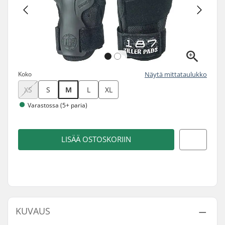
Koko
Näytä mittataulukko
XS
S
M
L
XL
Varastossa (5+ paria)
LISÄÄ OSTOSKORIIN
KUVAUS