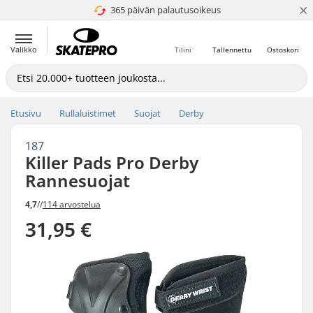
×
365 päivän palautusoikeus
4.8 / 5
Valikko
Tilini
Tallennettu
Ostoskori
Etusivu
Rullaluistimet
Suojat
Derby
187
Killer Pads Pro Derby
Rannesuojat
4,7
//
114 arvostelua
31,95 €