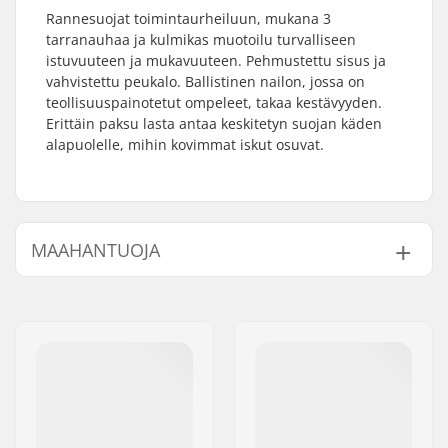
Rannesuojat toimintaurheiluun, mukana 3
tarranauhaa ja kulmikas muotoilu turvalliseen
istuvuuteen ja mukavuuteen. Pehmustettu sisus ja
vahvistettu peukalo. Ballistinen nailon, jossa on
teollisuuspainotetut ompeleet, takaa kestävyyden.
Erittäin paksu lasta antaa keskitetyn suojan käden
alapuolelle, mihin kovimmat iskut osuvat.
MAAHANTUOJA
Nimi:
Centrano ApS
Jakeluosoite:
Omega 6
Postinumero:
8382
Paikkakunta::
Hinnerup
Maa:
Tanska