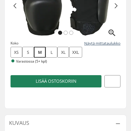
Koko
Näytä mittataulukko
XS
S
M
L
XL
XXL
Varastossa (5+ kpl)
LISÄÄ OSTOSKORIIN
KUVAUS