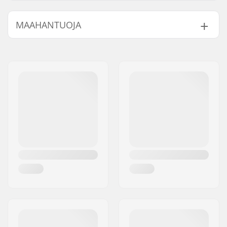
MAAHANTUOJA
Nimi:
Centrano ApS
Jakeluosoite:
Omega 6
Postinumero:
8382
Paikkakunta::
Hinnerup
Maa:
Tanska