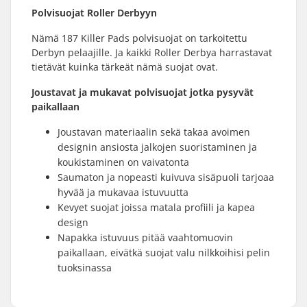
Polvisuojat Roller Derbyyn
Nämä 187 Killer Pads polvisuojat on tarkoitettu
Derbyn pelaajille. Ja kaikki Roller Derbya harrastavat
tietävät kuinka tärkeät nämä suojat ovat.
Joustavat ja mukavat polvisuojat jotka pysyvät
paikallaan
Joustavan materiaalin sekä takaa avoimen
designin ansiosta jalkojen suoristaminen ja
koukistaminen on vaivatonta
Saumaton ja nopeasti kuivuva sisäpuoli tarjoaa
hyvää ja mukavaa istuvuutta
Kevyet suojat joissa matala profiili ja kapea
design
Napakka istuvuus pitää vaahtomuovin
paikallaan, eivätkä suojat valu nilkkoihisi pelin
tuoksinassa