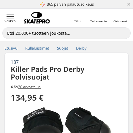
×
365 päivän palautusoikeus
4.8 / 5
Valikko
Tilini
Tallennettu
Ostoskori
Etusivu
Rullaluistimet
Suojat
Derby
187
Killer Pads Pro Derby
Polvisuojat
4,6
//
20 arvostelua
134,95 €