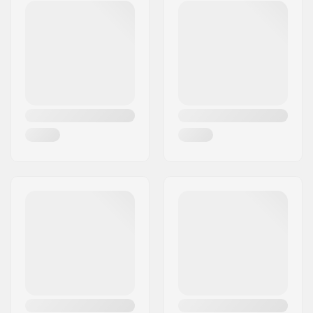
Postinumero:
8382
Paikkakunta::
Hinnerup
Maa:
Tanska