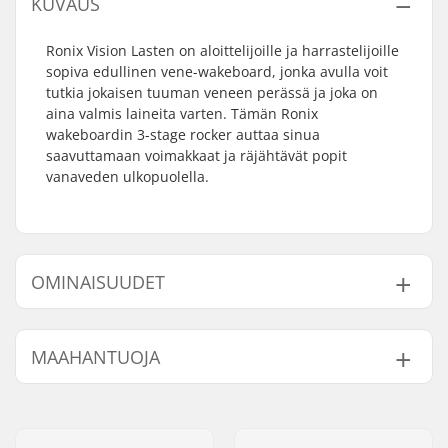
KUVAUS
Ronix Vision Lasten on aloittelijoille ja harrastelijoille
sopiva edullinen vene-wakeboard, jonka avulla voit
tutkia jokaisen tuuman veneen perässä ja joka on
aina valmis laineita varten. Tämän Ronix
wakeboardin 3-stage rocker auttaa sinua
saavuttamaan voimakkaat ja räjähtävät popit
vanaveden ulkopuolella.
OMINAISUUDET
Laudan Profiili:
3-Stage Rocker
MAAHANTUOJA
Ajotyyli:
Boat,
Wakestyle
Kiinnityssysteemi:
Kierteelliset reiät
Nimi:
Centrano ApS
Käyttäjän painoväli:
Up to 95LBS / 43kg
Jakeluosoite:
Omega 6
Taso:
Aloittelija
,
Keskitaso