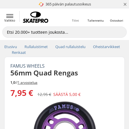
×
365 päivän palautusoikeus
4.8 / 5
Valikko
Tilini
Tallennettu
Ostoskori
Etusivu
Rullaluistimet
Quad rullaluistelu
Oheistarvikkeet
Renkaat
FAMUS WHEELS
56mm Quad Rengas
1,0
//
1 arvostelua
7,95 €
12,95 €
SÄÄSTÄ
5,00 €