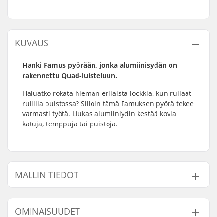
KUVAUS
Hanki Famus pyörään, jonka alumiinisydän on
rakennettu Quad-luisteluun.
Haluatko rokata hieman erilaista lookkia, kun rullaat
rullilla puistossa? Silloin tämä Famuksen pyörä tekee
varmasti työtä. Liukas alumiiniydin kestää kovia
katuja, temppuja tai puistoja.
MALLIN TIEDOT
Malli
Renkaan kovuus
OMINAISUUDET
Violetti - 98A
98A