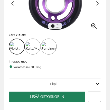
Väri:
Violetti
kovuus:
98A
Varastossa (20+ kpl)
1
kpl
LISÄÄ OSTOSKORIIN