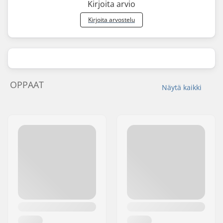
Kirjoita arvio
rim, Single-walled
Kirjoita arvostelu
front rim
Ketjun tyyppi:
Single speed
Kokoaminen:
Osittain koottu
OPPAAT
Näytä kaikki