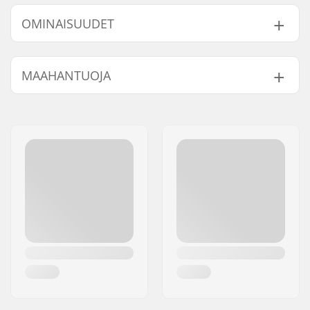
OMINAISUUDET
BMX-tyyppi:
Freestyle BMX
MAAHANTUOJA
Renkaan halkaisija:
20"
Freimin Top Tube:
20" (50.8cm)
Nimi:
Centrano ApS
Tangon malli:
Two-piece
Jakeluosoite:
Omega 6
Tangon korkeus:
8.5" (21.6cm)
Postinumero:
8382
Tangon leveys:
29" (73.7cm)
Paikkakunta::
Hinnerup
Backsweep:
Kyllä
Maa:
Tanska
Napa:
Cassette, Sinetöidyt
laakerit, Edestä
avoimet laakerit
Freimin standover
8.2" (20.8cm)
korkeus:
Taitotaso:
Aloittelija
Paino:
11.41kg