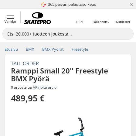
×
365 päivän palautusoikeus
4.8 / 5
Valikko
Tilini
Tallennettu
Ostoskori
Etusivu
BMX
BMX Pyörät
Freestyle
TALL ORDER
Ramppi Small 20'' Freestyle
BMX Pyörä
0 arvostelua //
Kirjoita arvio
489,95 €