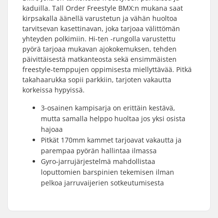
kaduilla. Tall Order Freestyle BMX:n mukana saat
kirpsakalla äänellä varustetun ja vähän huoltoa
tarvitsevan kasettinavan, joka tarjoaa välittömän
yhteyden polkimiin. Hi-ten -rungolla varustettu
pyörä tarjoaa mukavan ajokokemuksen, tehden
päivittäisestä matkanteosta sekä ensimmäisten
freestyle-temppujen oppimisesta miellyttävää. Pitkä
takahaarukka sopii parkkiin, tarjoten vakautta
korkeissa hypyissä.
3-osainen kampisarja on erittäin kestävä,
mutta samalla helppo huoltaa jos yksi osista
hajoaa
Pitkät 170mm kammet tarjoavat vakautta ja
parempaa pyörän hallintaa ilmassa
Gyro-jarrujärjestelmä mahdollistaa
loputtomien barspinien tekemisen ilman
pelkoa jarruvaijerien sotkeutumisesta