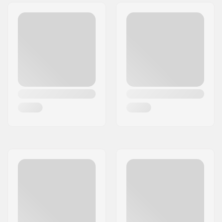
Freimin materiaali:
Hi-ten steel
Istuimen clamppi:
Integroitu
Istuin:
Combo
Renkaan leveys:
2.3"
Pegit:
Ei sisälly
Akselin halkaisija:
10mm, 14mm
Stemin
50mm, Top load
tyyppi/korkeus:
Stemin halkaisija:
22.2mm
Headsetin tyyppi:
Integroimaton
Headtuben kulma:
75°
BMX Jarru sisältyy:
U-jarru Sisältyy
(takarengas)
,
Gyro
jarrujärjestelmä
Gyro yhteensopiva:
Kyllä
Gyro-
No
jarrutusjärjestelmä