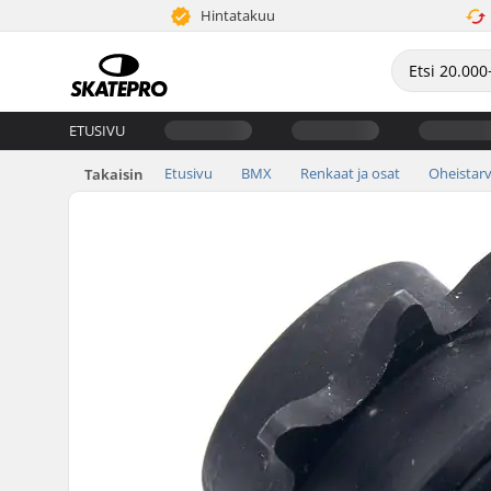
Hintatakuu
ETUSIVU
Etusivu
BMX
Renkaat ja osat
Oheistarv
Takaisin