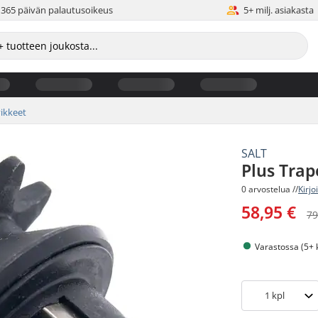
365 päivän palautusoikeus
5+ milj. asiakasta
ikkeet
SALT
Plus Trap
0 arvostelua //
Kirjo
58,95 €
79
Varastossa (5+ 
1
kpl