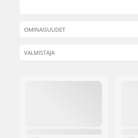
OMINAISUUDET
Napa:
Cassette
VALMISTAJA
Driver-puoli:
Right
Nimi:
We Make Things GmbH
Jakeluosoite:
RICHARD-BYRD-STR. 12
Postinumero:
50829
Paikkakunta::
Köln
Maa:
Saksa