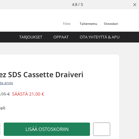
×
4.8 / 5
Tilini
Tallennettu
Ostoskori
TARJOUKSET
OPPAAT
OTA YHTEYTTÄ & APU
ez SDS Cassette Draiveri
ita arvio
,95 €
SÄÄSTÄ
21,00 €
kpl)
LISÄÄ OSTOSKORIIN