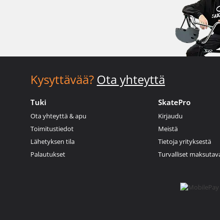
Kysyttävää?
Ota yhteyttä
Tuki
SkatePro
Ota yhteyttä & apu
Kirjaudu
Toimitustiedot
Meistä
Lähetyksen tila
Tietoja yrityksestä
Palautukset
Turvalliset maksutav