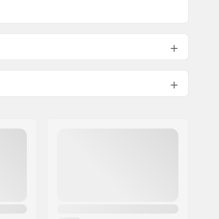
9T
95g