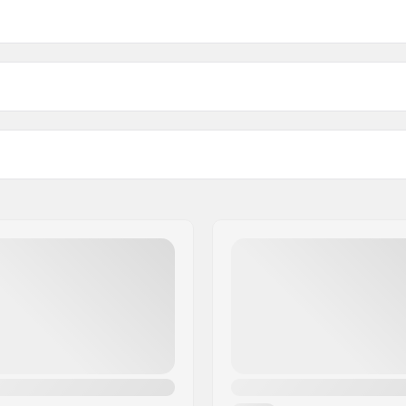
Hampaiden lukumäärä:
Paino: