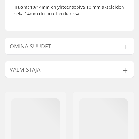
Huom:
10/14mm on yhteensopiva 10 mm akseleiden
sekä 14mm dropouttien kanssa.
OMINAISUUDET
Akselin halkaisija:
10mm
VALMISTAJA
Paino:
22g
Nimi:
Centrano ApS
Jakeluosoite:
Omega 6
Postinumero:
8382
Paikkakunta::
Hinnerup
Maa:
Tanska