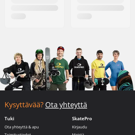
Kysyttävää?
Ota yhteyttä
Tuki
SkatePro
Ota yhteyttä & apu
Kirjaudu
Toimitustiedot
Meistä