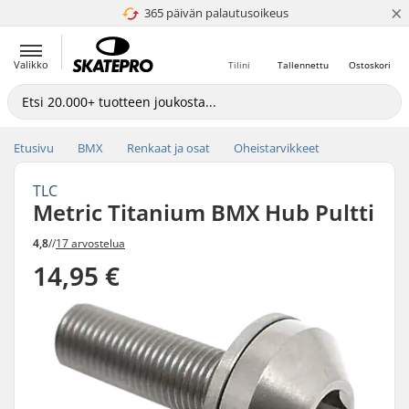
×
365 päivän palautusoikeus
4.8 / 5
Valikko
Tilini
Tallennettu
Ostoskori
Etusivu
BMX
Renkaat ja osat
Oheistarvikkeet
TLC
Metric Titanium BMX Hub Pultti
4,8
//
17 arvostelua
14,95 €