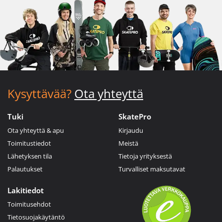
Kysyttävää?
Ota yhteyttä
Tuki
SkatePro
Ota yhteyttä & apu
Kirjaudu
Toimitustiedot
Meistä
Lähetyksen tila
Tietoja yrityksestä
Palautukset
Turvalliset maksutavat
Lakitiedot
Toimitusehdot
Tietosuojakäytäntö