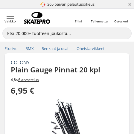
×
365 päivän palautusoikeus
4.8 / 5
Valikko
Tilini
Tallennettu
Ostoskori
Etusivu
BMX
Renkaat ja osat
Oheistarvikkeet
COLONY
Plain Gauge Pinnat 20 kpl
4,8
//
6 arvostelua
6,95 €