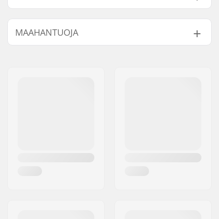
Pinnojen lukumäärä:
20
MAAHANTUOJA
Nimi:
Centrano ApS
Jakeluosoite:
Omega 6
Postinumero:
8382
Paikkakunta::
Hinnerup
Maa:
Tanska