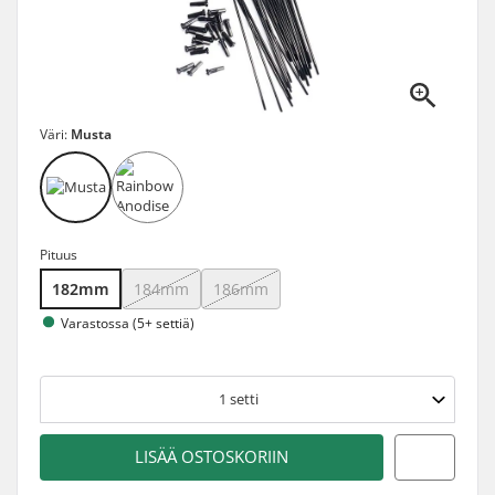
Väri:
Musta
Pituus
182mm
184mm
186mm
Varastossa (5+ settiä)
1
setti
LISÄÄ OSTOSKORIIN