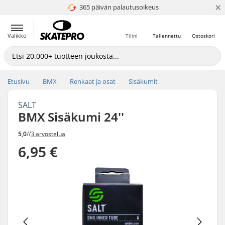
×
365 päivän palautusoikeus
4.8 / 5
Valikko
Tilini
Tallennettu
Ostoskori
Etusivu
BMX
Renkaat ja osat
Sisäkumit
SALT
BMX Sisäkumi 24''
5,0
//
3 arvostelua
6,95 €