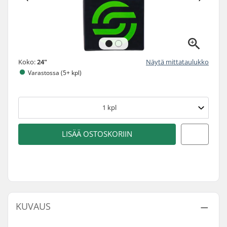
Koko:
24"
Näytä mittataulukko
Varastossa (5+ kpl)
1
kpl
LISÄÄ OSTOSKORIIN
KUVAUS