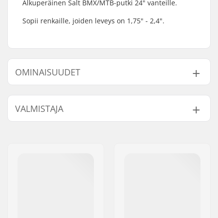
Alkuperäinen Salt BMX/MTB-putki 24" vanteille.
Sopii renkaille, joiden leveys on 1,75" - 2,4".
OMINAISUUDET
BMX-tyyppi:
Freestyle BMX, Race
VALMISTAJA
BMX
Venttiilin tyyppi:
Schrader
Nimi:
We Make Things GmbH
Renkaan halkaisija:
24"
Jakeluosoite:
RICHARD-BYRD-STR. 12
Renkaan leveys:
1.75", 2.4"
Postinumero:
50829
Paino:
148g
Paikkakunta::
Köln
Kpl per paketti:
1
Maa:
Saksa