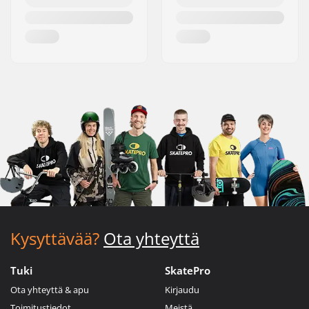
Kysyttävää?
Ota yhteyttä
Tuki
SkatePro
Ota yhteyttä & apu
Kirjaudu
Toimitustiedot
Meistä