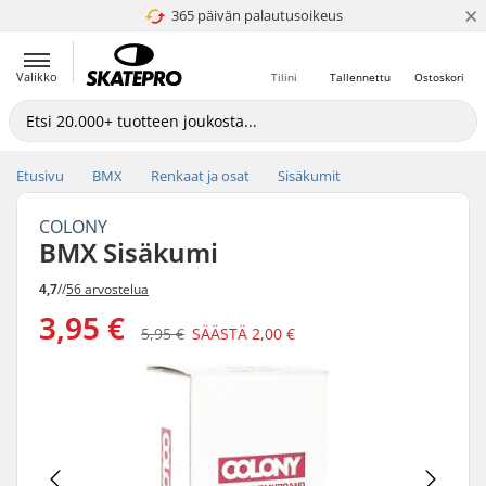
×
365 päivän palautusoikeus
4.8 / 5
Valikko
Tilini
Tallennettu
Ostoskori
Etusivu
BMX
Renkaat ja osat
Sisäkumit
COLONY
BMX Sisäkumi
4,7
//
56 arvostelua
3,95 €
5,95 €
SÄÄSTÄ
2,00 €