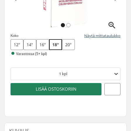
Koko
Näytä mittataulukko
12"
14"
16"
18"
20"
Varastossa (5+ kpl)
1
kpl
LISÄÄ OSTOSKORIIN
KUVAUS