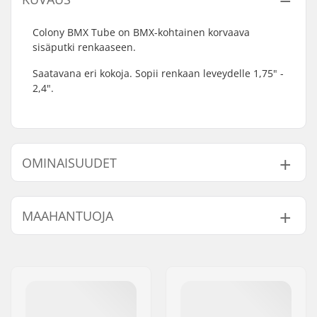
Colony BMX Tube on BMX-kohtainen korvaava
sisäputki renkaaseen.
Saatavana eri kokoja. Sopii renkaan leveydelle 1,75" -
2,4".
OMINAISUUDET
BMX-tyyppi:
Freestyle BMX
MAAHANTUOJA
Venttiilin tyyppi:
Schrader
Renkaan halkaisija:
12", 14", 16", 18", 20"
Nimi:
Centrano ApS
Renkaan leveys:
1.75", 1.9", 2.1", 2.2",
Jakeluosoite:
Omega 6
2.3", 2.4"
Postinumero:
8382
Paino:
127g
Paikkakunta::
Hinnerup
Kpl per paketti:
1