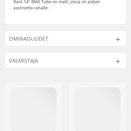
Rant 14" BMX Tube on malli, jossa on paljon
vastinetta rahalle.
OMINAISUUDET
BMX-tyyppi:
Freestyle BMX
VALMISTAJA
Venttiilin tyyppi:
Schrader
Renkaan halkaisija:
14"
Nimi:
Source Europe GmbH
Paino:
135g
Jakeluosoite:
Am Kuckhofer Feld 13A
Postinumero:
41470
Paikkakunta::
Neuss
Maa:
Saksa