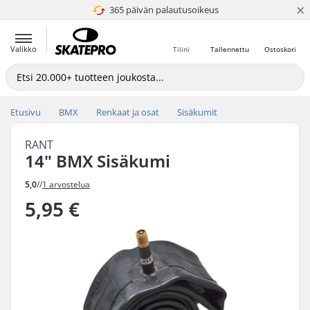
×
365 päivän palautusoikeus
4.8 / 5
Valikko
Tilini
Tallennettu
Ostoskori
Etusivu
BMX
Renkaat ja osat
Sisäkumit
RANT
14" BMX Sisäkumi
5,0
//
1 arvostelua
5,95 €