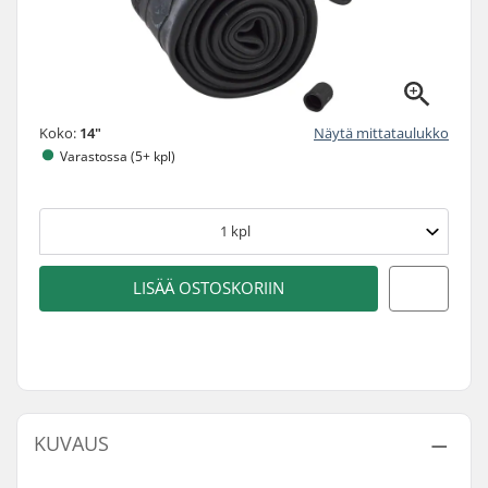
Koko:
14"
Näytä mittataulukko
Varastossa (5+ kpl)
1
kpl
LISÄÄ OSTOSKORIIN
KUVAUS