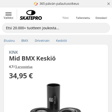
×
365 päivän palautusoikeus
4.8 / 5
Valikko
Tilini
Tallennettu
Ostoskori
Etusivu
BMX
Drivetrain
Keskiöt
KINK
Mid BMX Keskiö
4,7
//
3 arvostelua
34,95 €