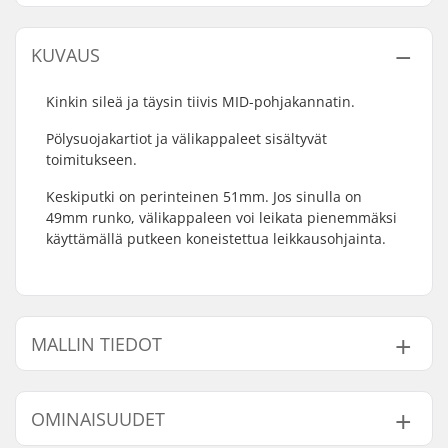
KUVAUS
Kinkin sileä ja täysin tiivis MID-pohjakannatin.
Pölysuojakartiot ja välikappaleet sisältyvät
toimitukseen.
Keskiputki on perinteinen 51mm. Jos sinulla on
49mm runko, välikappaleen voi leikata pienemmäksi
käyttämällä putkeen koneistettua leikkausohjainta.
MALLIN TIEDOT
Malli
Crankin Akselin Halkaisija
OMINAISUUDET
19mm - Matte Black
19mm