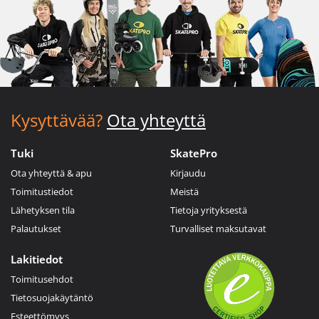
Kysyttävää?
Ota yhteyttä
Tuki
SkatePro
Ota yhteyttä & apu
Kirjaudu
Toimitustiedot
Meistä
Lähetyksen tila
Tietoja yrityksestä
Palautukset
Turvalliset maksutavat
Lakitiedot
Toimitusehdot
Tietosuojakäytäntö
Esteettömyys