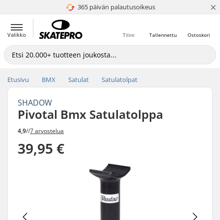
×
365 päivän palautusoikeus
4.8 / 5
Valikko
Tilini
Tallennettu
Ostoskori
Etusivu
BMX
Satulat
Satulatolpat
SHADOW
Pivotal Bmx Satulatolppa
4,9
//
7 arvostelua
39,95 €