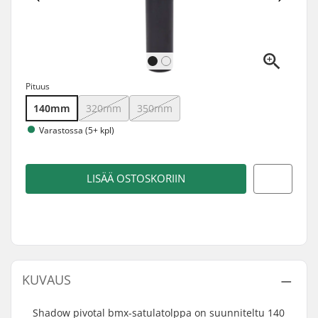
Pituus
140mm
320mm
350mm
Varastossa (5+ kpl)
LISÄÄ OSTOSKORIIN
KUVAUS
Shadow pivotal bmx-satulatolppa on suunniteltu 140