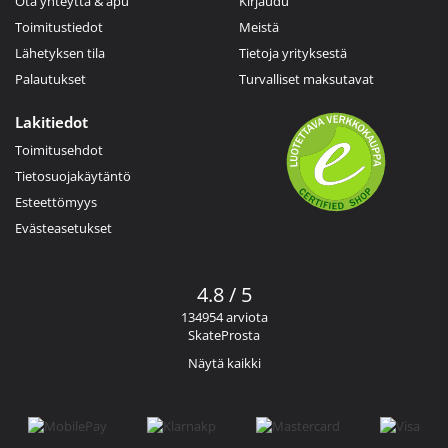
Ota yhteyttä & apu
Kirjaudu
Toimitustiedot
Meistä
Lähetyksen tila
Tietoja yrityksestä
Palautukset
Turvalliset maksutavat
Lakitiedot
Toimitusehdot
Tietosuojakäytäntö
Esteettömyys
Evästeasetukset
4.8 / 5
134954 arviota
SkateProsta
Näytä kaikki