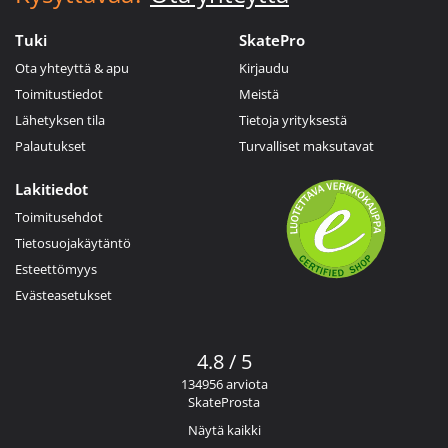
Tuki
SkatePro
Ota yhteyttä & apu
Kirjaudu
Toimitustiedot
Meistä
Lähetyksen tila
Tietoja yrityksestä
Palautukset
Turvalliset maksutavat
Lakitiedot
Toimitusehdot
Tietosuojakäytäntö
Esteettömyys
Evästeasetukset
4.8 / 5
134956 arviota
SkateProsta
Näytä kaikki