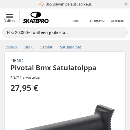
×
365 päivän palautusoikeus
4.8 / 5
Valikko
Tilini
Tallennettu
Ostoskori
Etusivu
BMX
Satulat
Satulatolpat
FIEND
Pivotal Bmx Satulatolppa
4,8
//
11 arvostelua
27,95 €