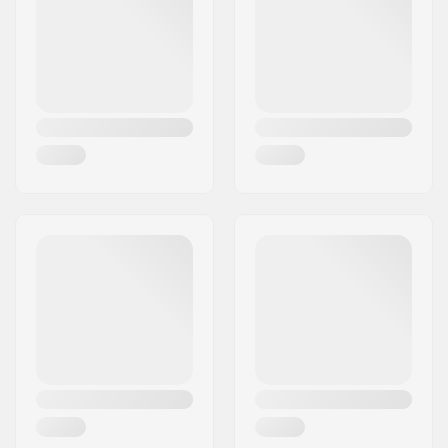
Paikkakunta::
Glostrup
Maa:
Tanska