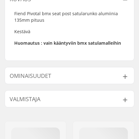
Fiend Pivotal bmx seat post satularunko alumiinia
135mm pituus
Kestävä
Huomautus : vain kääntyviin bmx satulamalleihin
OMINAISUUDET
BMX-tyyppi:
Freestyle BMX
VALMISTAJA
Istuin:
Pivotal
Satulatolpan pituus:
135mm
Nimi:
Sunshine Distribution ApS
BMX Satulatolpan
25.4mm
Jakeluosoite:
Naverland 8
halkaisija:
Postinumero:
2600
Paino:
95g