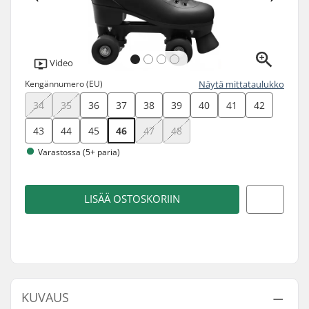
Video
Kengännumero (EU)
Näytä mittataulukko
34
35
36
37
38
39
40
41
42
43
44
45
46
47
48
Varastossa (5+ paria)
LISÄÄ OSTOSKORIIN
KUVAUS