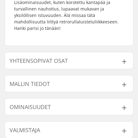
Lisäominaisuudet, kuten korotettu kantapää ja
turvallinen nauhoitus, lupaavat mukavan ja
yksilöllisen istuvuuden. Älä missaa tätä
mahdollisuutta liittyä retrorullaluisteluliikkeeseen.
Hanki parisi jo tänään!
YHTEENSOPIVAT OSAT
Etsi yhteensopivia tuotteita Roces RC1 Musta Quad
Rullaluistimet:
MALLIN TIEDOT
Malli
Ajajan max. paino
OMINAISUUDET
Yhteensopivat osat
36
60 kg
37
60 kg
Renkaan halkaisija:
54mm
VALMISTAJA
38
60 kg
Pleitin materiaali:
Muovi