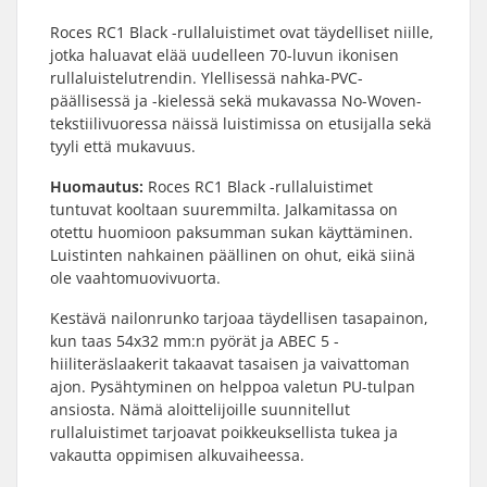
Roces RC1 Black -rullaluistimet ovat täydelliset niille,
jotka haluavat elää uudelleen 70-luvun ikonisen
rullaluistelutrendin. Ylellisessä nahka-PVC-
päällisessä ja -kielessä sekä mukavassa No-Woven-
tekstiilivuoressa näissä luistimissa on etusijalla sekä
tyyli että mukavuus.
Huomautus:
Roces RC1 Black -rullaluistimet
tuntuvat kooltaan suuremmilta. Jalkamitassa on
otettu huomioon paksumman sukan käyttäminen.
Luistinten nahkainen päällinen on ohut, eikä siinä
ole vaahtomuovivuorta.
Kestävä nailonrunko tarjoaa täydellisen tasapainon,
kun taas 54x32 mm:n pyörät ja ABEC 5 -
hiiliteräslaakerit takaavat tasaisen ja vaivattoman
ajon. Pysähtyminen on helppoa valetun PU-tulpan
ansiosta. Nämä aloittelijoille suunnitellut
rullaluistimet tarjoavat poikkeuksellista tukea ja
vakautta oppimisen alkuvaiheessa.