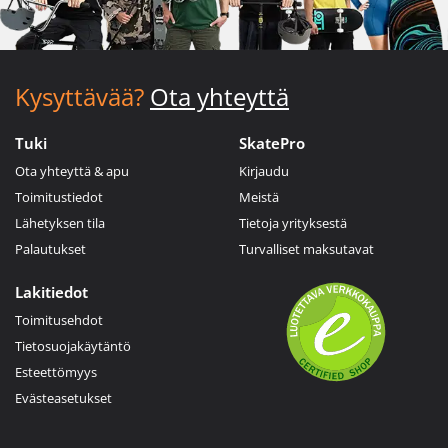
Kysyttävää?
Ota yhteyttä
Tuki
SkatePro
Ota yhteyttä & apu
Kirjaudu
Toimitustiedot
Meistä
Lähetyksen tila
Tietoja yrityksestä
Palautukset
Turvalliset maksutavat
Lakitiedot
Toimitusehdot
Tietosuojakäytäntö
Esteettömyys
Evästeasetukset