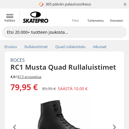
×
365 päivän palautusoikeus
4.8 / 5
Valikko
Tilini
Tallennettu
Ostoskori
Etusivu
Rullaluistimet
Quad rullaluistelu
Aikuiset
ROCES
RC1 Musta Quad Rullaluistimet
4,6
//
413 arvostelua
79,95 €
89,95 €
SÄÄSTÄ
10,00 €