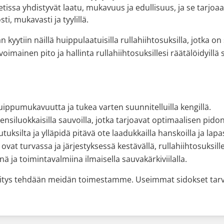
etissa yhdistyvät laatu, mukavuus ja edullisuus, ja se tarjo
i, mukavasti ja tyylillä.
 kyytiin näillä huippulaatuisilla rullahiihtosuksilla, jotka 
voimainen pito ja hallinta rullahiihtosuksillesi räätälöidyill
uippumukavuutta ja tukea varten suunnitelluilla kengillä.
ensiluokkaisilla sauvoilla, jotka tarjoavat optimaalisen pidon
uksilta ja ylläpidä pitävä ote laadukkailla hanskoilla ja lapas
vat turvassa ja järjestyksessä kestävällä, rullahiihtosuksille 
nä ja toimintavalmiina ilmaisella sauvakärkiviilalla.
nitys tehdään meidän toimestamme. Useimmat sidokset tarvit