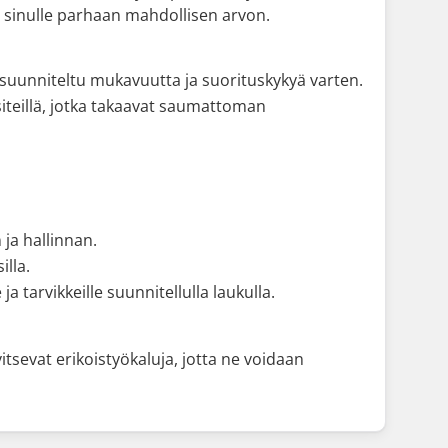
aa sinulle parhaan mahdollisen arvon.
on suunniteltu mukavuutta ja suorituskykyä varten.
ä siteillä, jotka takaavat saumattoman
 ja hallinnan.
illa.
ja tarvikkeille suunnitellulla laukulla.
sevat erikoistyökaluja, jotta ne voidaan