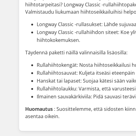
hiihtotarpeitasi? Longway Classic -rullahiihtopak
Valmistaudu liukumaan hiihtoseikkailuihisi helpost
Longway Classic -rullasukset: Lähde sujuvaan
Longway Classic -rullahiihdon siteet: Koe yli
hiihtokokemuksen.
Täydennä paketti näillä valinnaisilla lisäosilla:
Rullahiihtokengät: Nosta hiihtoseikkailusi h
Rullahiihtosauvat: Kuljeta itseäsi eteenpäin 
Hanskat tai lapaset: Suojaa kätesi sään vaikut
Rullahiihtolaukku: Varmista, että varusteesi o
Ilmainen sauvakärkiviila:
Pidä sauvasi terävi
Huomautus
: Suosittelemme, että sidosten kiin
asentaa oikein.