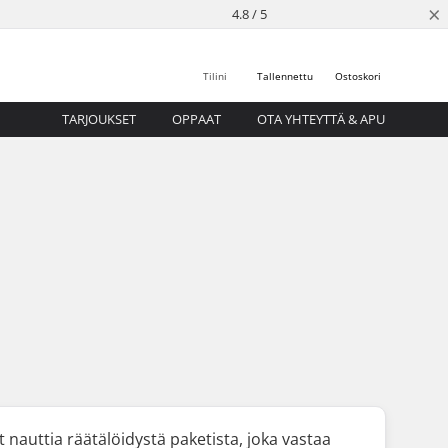
×
4.8 / 5
Tilini
Tallennettu
Ostoskori
TARJOUKSET
OPPAAT
OTA YHTEYTTÄ & APU
it nauttia räätälöidystä paketista, joka vastaa