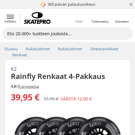
×
365 päivän palautusoikeus
4.8 / 5
Valikko
Tilini
Tallennettu
Ostoskori
Etusivu
Rullaluistimet
Rullaluistimet
Oheistarvikkeet
Renkaat
K2
Rainfly Renkaat 4-Pakkaus
4,8
//
6 arvostelua
39,95 €
51,95 €
SÄÄSTÄ
12,00 €