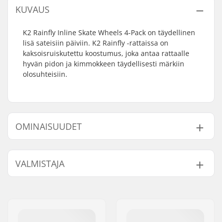
KUVAUS
K2 Rainfly Inline Skate Wheels 4-Pack on täydellinen
lisä sateisiin päiviin. K2 Rainfly -rattaissa on
kaksoisruiskutettu koostumus, joka antaa rattaalle
hyvän pidon ja kimmokkeen täydellisesti märkiin
olosuhteisiin.
OMINAISUUDET
Renkaan halkaisija:
90mm, 110mm
VALMISTAJA
Renkaan kovuus:
85A
Laakerit:
Ei sisälly
Nimi:
EOC Europe GmbH
Kpl per paketti:
4
Jakeluosoite:
Seeshaupter Str. 62
Coren materiaali:
Muovi
Postinumero:
82377
Laakeriluokitus:
Not included