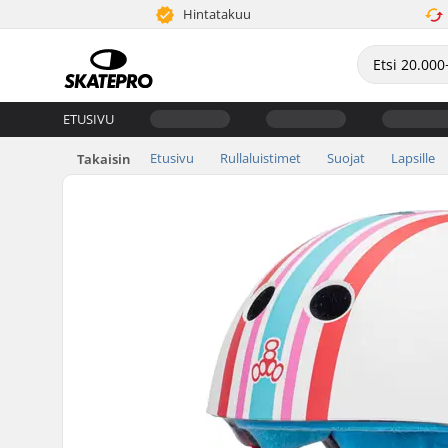
Hintatakuu
ETUSIVU
Etusivu
Rullaluistimet
Suojat
Lapsille
Takaisin