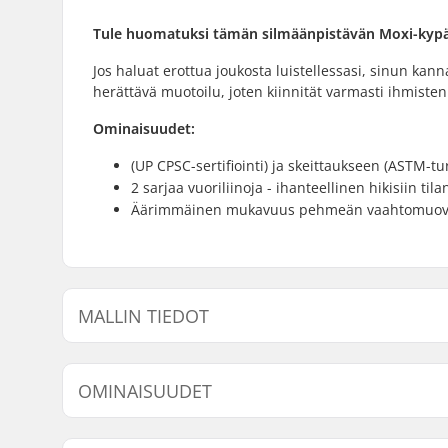
Tule huomatuksi tämän silmäänpistävän Moxi-kypä
Jos haluat erottua joukosta luistellessasi, sinun kan
herättävä muotoilu, joten kiinnität varmasti ihmisten 
Ominaisuudet:
(UP CPSC-sertifiointi) ja skeittaukseen (ASTM-tu
2 sarjaa vuoriliinoja - ihanteellinen hikisiin til
Äärimmäinen mukavuus pehmeän vaahtomuovin
MALLIN TIEDOT
Malli
Sisäpuolen
OMINAISUUDET
XS-S
51cm, 52c
Kokoa säädettävä:
Ei