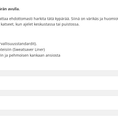
rän avulla.
nattaa ehdottomasti harkita tätä kypärää. Siinä on värikäs ja huomio
katseet, kun ajelet keskustassa tai puistossa.
rvallisuusstandardit).
anteisiin (Sweatsaver Liner)
 ja pehmoisen kankaan ansiosta
S/M
 mitta
L/XL
m, 53cm, 54cm
Sisä materiaalien tyyppi: