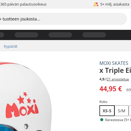
365 päivän palautusoikeus
5+ milj. asiakasta
Kypärät
MOXI SKATES
x Triple 
4,8
//
21 arvostelua
44,95 €
69
Koko
XS-S
S/M
Varastossa (5+ 