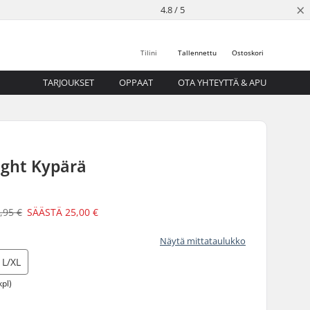
×
4.8 / 5
Tilini
Tallennettu
Ostoskori
TARJOUKSET
OPPAAT
OTA YHTEYTTÄ & APU
Eight Kypärä
,95 €
SÄÄSTÄ
25,00 €
Näytä mittataulukko
L/XL
kpl)