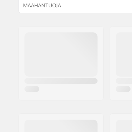
MAAHANTUOJA
Ulkokuoren tyyppi:
Muotissa
Nimi:
Centrano ApS
Jakeluosoite:
Omega 6
Postinumero:
8382
Paikkakunta::
Hinnerup
Maa:
Tanska