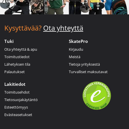
Kysyttävää?
Ota yhteyttä
Tuki
SkatePro
Ota yhteyttä & apu
Kirjaudu
Toimitustiedot
Meistä
Lähetyksen tila
Tietoja yrityksestä
Palautukset
Turvalliset maksutavat
Lakitiedot
Toimitusehdot
Tietosuojakäytäntö
Esteettömyys
Evästeasetukset