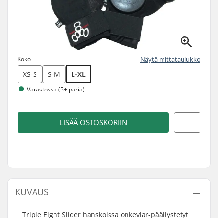
Koko
Näytä mittataulukko
XS-S
S-M
L-XL
Varastossa (5+ paria)
LISÄÄ OSTOSKORIIN
KUVAUS
Triple Eight Slider hanskoissa onkevlar-päällystetyt