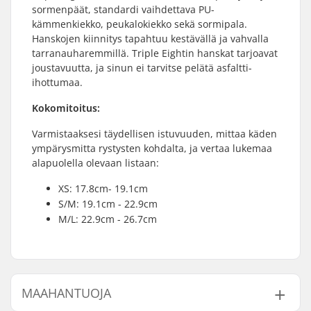
sormenpäät, standardi vaihdettava PU-
kämmenkiekko, peukalokiekko sekä sormipala.
Hanskojen kiinnitys tapahtuu kestävällä ja vahvalla
tarranauharemmillä. Triple Eightin hanskat tarjoavat
joustavuutta, ja sinun ei tarvitse pelätä asfaltti-
ihottumaa.
Kokomitoitus:
Varmistaaksesi täydellisen istuvuuden, mittaa käden
ympärysmitta rystysten kohdalta, ja vertaa lukemaa
alapuolella olevaan listaan:
XS: 17.8cm- 19.1cm
S/M: 19.1cm - 22.9cm
M/L: 22.9cm - 26.7cm
MAAHANTUOJA