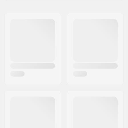
Nimi:
Centrano ApS
Jakeluosoite:
Omega 6
Postinumero:
8382
Paikkakunta::
Hinnerup
Maa:
Tanska