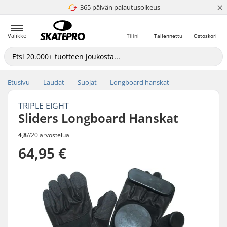
×
365 päivän palautusoikeus
4.8 / 5
Valikko
Tilini
Tallennettu
Ostoskori
Etusivu
Laudat
Suojat
Longboard hanskat
TRIPLE EIGHT
Sliders Longboard Hanskat
4,8
//
20 arvostelua
64,95 €