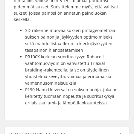
hiihtäjille. Valitse noin 5-15 cm omaa pituuttasi
pidemmät sukset. Suosittelemme myös, että valitset
sukset, joissa painosi on annetun painoluokan
keskellä.
3D-rakenne muovaa suksen pintageometriaa
suksen painon ja jäykkyyden optimoimiseksi,
sekä mahdollistaa flexin ja kiertojäykkyyden
tasapainon hienosäätämisen
PR100X korkean suorituskyvyn Rohacell
vaahtomuoviydin on vahvistettu Triaxial
braiding -rakenteella, ja se on täydellinen
yhdistelmä keveyttä, voimaa ja erinomaisia
vaimennusominaisuuksia
P190 Nano Universal on suksen pohja, joka on
kehitetty tuomaan nopeutta ja suorituskykyä
erilaisissa lumi- ja lämpötilaolosuhteissa