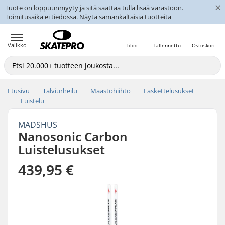
×
Tuote on loppuunmyyty ja sitä saattaa tulla lisää varastoon.
Toimitusaika ei tiedossa.
Näytä samankaltaisia tuotteita
Valikko
Tilini
Tallennettu
Ostoskori
Etusivu
Talviurheilu
Maastohiihto
Laskettelusukset
Luistelu
MADSHUS
Nanosonic Carbon
Luistelusukset
439,95 €