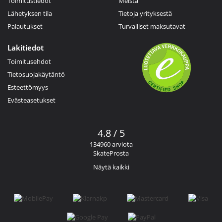
Toimitustiedot
Meistä
Lähetyksen tila
Tietoja yrityksestä
Palautukset
Turvalliset maksutavat
Lakitiedot
Toimitusehdot
Tietosuojakäytäntö
Esteettömyys
Evästeasetukset
4.8 / 5
134960 arviota
SkateProsta
Näytä kaikki