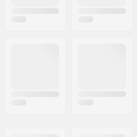
Ski Chipteknologia:
Empower
Levy esiasennettu:
NIS 1.0 Plate
Pohjan tyyppi:
Universaali