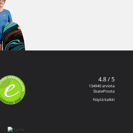
4.8 / 5
134940 arviota
SkateProsta
Näytä kaikki