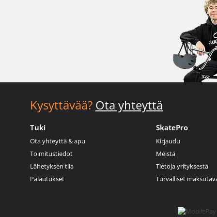
Kysyttävää?
Ota yhteyttä
Tuki
SkatePro
Ota yhteyttä & apu
Kirjaudu
Toimitustiedot
Meistä
Lähetyksen tila
Tietoja yrityksestä
Palautukset
Turvalliset maksutav