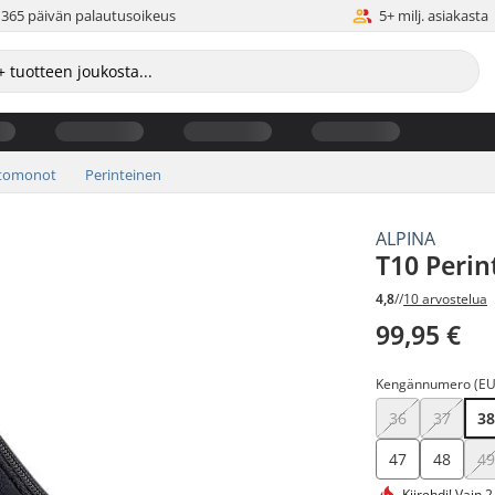
365 päivän palautusoikeus
5+ milj. asiakasta
htomonot
Perinteinen
ALPINA
T10 Peri
4,8
//
10 arvostelua
99,95 €
Kengännumero (EU
36
37
3
47
48
4
Kiirehdi!
Vain 2