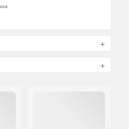
pinä
Perinteinen
Mies, Unisex