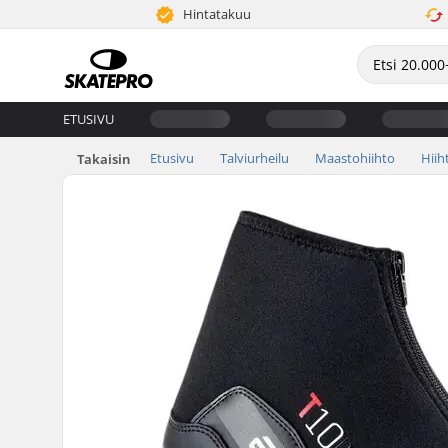
Hintatakuu
ETUSIVU
Etusivu
Talviurheilu
Maastohiihto
Hii
Takaisin