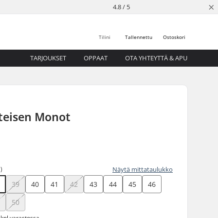
×
4.8 / 5
Tilini
Tallennettu
Ostoskori
TARJOUKSET
OPPAAT
OTA YHTEYTTÄ & APU
nteisen Monot
)
Näytä mittataulukko
8
39
40
41
42
43
44
45
46
9
50
 kpl varastossa