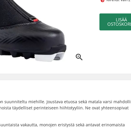
LISÄÄ
OSTOSKORI
suunniteltu miehille. Joustava etuosa sekä matala varsi mahdolli
ista täydelliset perinteiseen hiihtotyyliin. Ne ovat yhteensopivat
ysuuntaista vakautta, monojen eristystä sekä antavat erinomaista