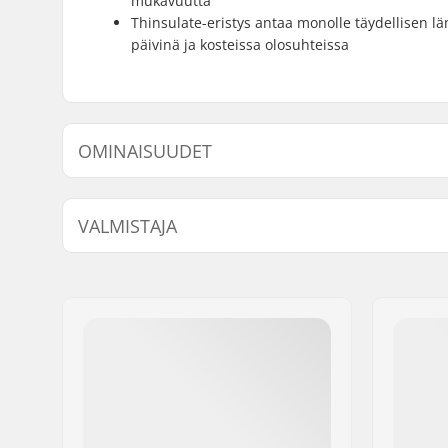
mukavuutta
Thinsulate-eristys antaa monolle täydellisen lä
päivinä ja kosteissa olosuhteissa
OMINAISUUDET
Lisäominaisuudet:
Anatomic 
VALMISTAJA
Neopreen
Yhteensopivat siteet:
NNN/NIS
Nimi:
Alpina Tovana obutve d.o.o
Jakeluosoite:
Strojarska ulica 2
Postinumero:
4226
Paikkakunta::
Ziri
Maa:
Slovenia