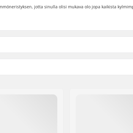
mmöneristyksen, jotta sinulla olisi mukava olo jopa kaikista kylmim
footbed
, Thinsulate,
Suksen tyyppi:
i
Sukupuoli:
,
Turnamic
,
Prolink