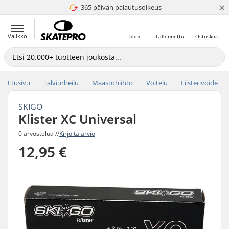
×
365 päivän palautusoikeus
4.8 / 5
Valikko
Tilini
Tallennettu
Ostoskori
Etusivu
Talviurheilu
Maastohiihto
Voitelu
Liisterivoide
SKIGO
Klister XC Universal
0 arvostelua //
Kirjoita arvio
12,95 €