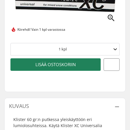
Kiirehdi!
Vain 1 kpl varastossa
1
kpl
LISÄÄ OSTOSKORIIN
KUVAUS
Klister 60 gr:n putkessa yleiskäyttöön eri
lumiolosuhteissa. Käytä Klister XC Universalia