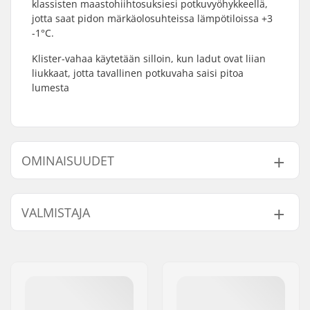
klassisten maastohiihtosuksiesi potkuvyöhykkeellä,
jotta saat pidon märkäolosuhteissa lämpötiloissa +3
-1°C.
Klister-vahaa käytetään silloin, kun ladut ovat liian
liukkaat, jotta tavallinen potkuvaha saisi pitoa
lumesta
OMINAISUUDET
Lämpötila:
+3 - -1 °C
VALMISTAJA
Nimi:
SkiGO AB
Jakeluosoite:
Fasadvägen 9
Postinumero:
98141
Paikkakunta::
Kiruna