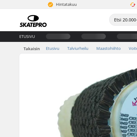
Hintatakuu
ETUSIVU
Etusivu
Talviurheilu
Maastohiihto
Voit
Takaisin