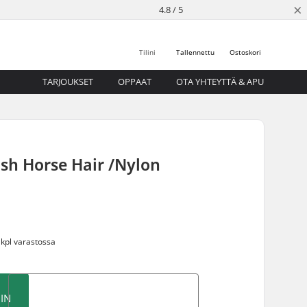
×
4.8 / 5
Tilini
Tallennettu
Ostoskori
TARJOUKSET
OPPAAT
OTA YHTEYTTÄ & APU
sh Horse Hair /Nylon
 kpl varastossa
IN