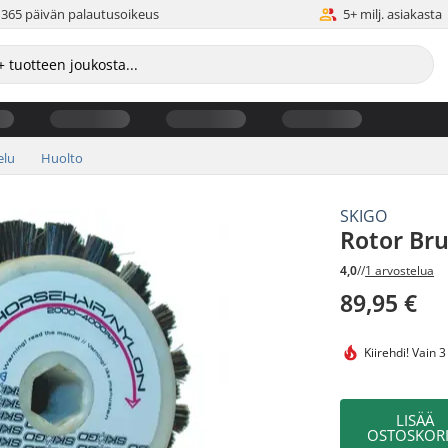
365 päivän palautusoikeus
5+ milj. asiakasta
elu
Huolto
SKIGO
Rotor Bru
4,0
//
1 arvostelua
89,95 €
Kiirehdi!
Vain 3
LISÄÄ
OSTOSKORI