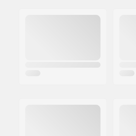
Nimi:
SkiGO AB
Jakeluosoite:
Fasadvägen 9
Postinumero:
98141
Paikkakunta::
Kiruna
Maa:
Ruotsi