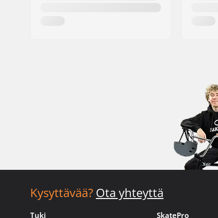
Kysyttävää?
Ota yhteyttä
Tuki
SkatePro