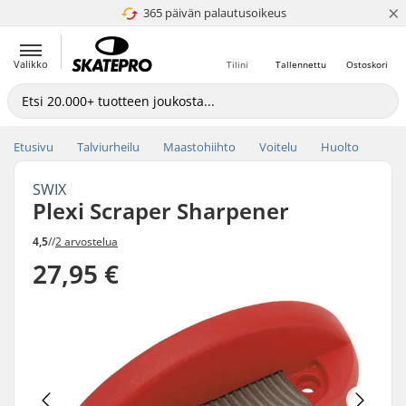
×
365 päivän palautusoikeus
4.8 / 5
Valikko
Tilini
Tallennettu
Ostoskori
Etusivu
Talviurheilu
Maastohiihto
Voitelu
Huolto
SWIX
Plexi Scraper Sharpener
4,5
//
2 arvostelua
27,95 €