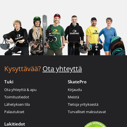
Kysyttävää?
Ota yhteyttä
Tuki
SkatePro
Ota yhteyttä & apu
Kirjaudu
Toimitustiedot
Meistä
Lähetyksen tila
Tietoja yrityksestä
Palautukset
Turvalliset maksutavat
Lakitiedot