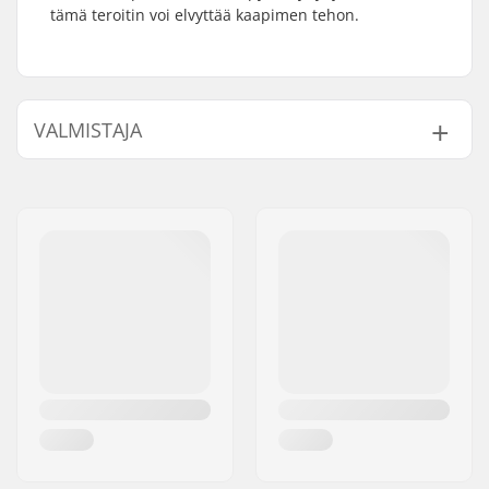
tämä teroitin voi elvyttää kaapimen tehon.
VALMISTAJA
Nimi:
STM Sport A/S
Jakeluosoite:
Industrivej 19
Postinumero:
8260
Paikkakunta::
Viby J
Maa:
Tanska