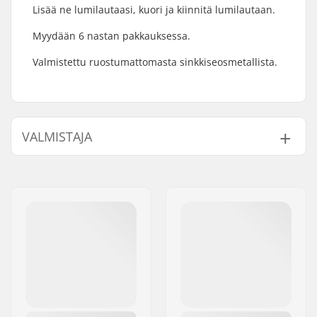
Lisää ne lumilautaasi, kuori ja kiinnitä lumilautaan.
Myydään 6 nastan pakkauksessa.
Valmistettu ruostumattomasta sinkkiseosmetallista.
VALMISTAJA
Nimi:
JA-Distribution ApS
Jakeluosoite:
Sejrs Alle 2, 8240 Risskov
Postinumero:
8240
Paikkakunta::
Risskov
Maa:
Tanska