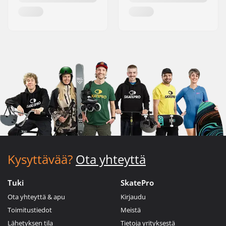
Kysyttävää?
Ota yhteyttä
Tuki
SkatePro
Ota yhteyttä & apu
Kirjaudu
Toimitustiedot
Meistä
Lähetyksen tila
Tietoja yrityksestä