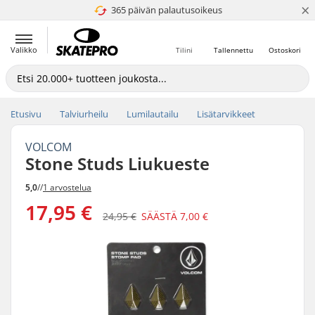
×
365 päivän palautusoikeus
4.8 / 5
Valikko
Tilini
Tallennettu
Ostoskori
Etusivu
Talviurheilu
Lumilautailu
Lisätarvikkeet
VOLCOM
Stone Studs Liukueste
5,0
//
1 arvostelua
17,95 €
24,95 €
SÄÄSTÄ
7,00 €