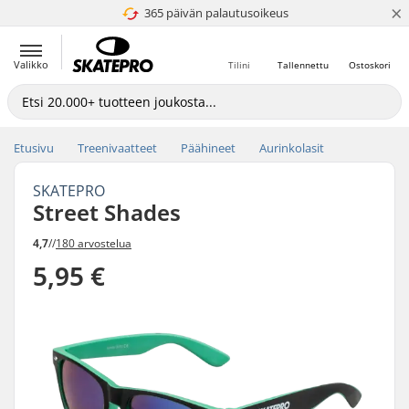
×
365 päivän palautusoikeus
4.8 / 5
Valikko
Tilini
Tallennettu
Ostoskori
Etusivu
Treenivaatteet
Päähineet
Aurinkolasit
SKATEPRO
Street Shades
4,7
//
180 arvostelua
5,95 €