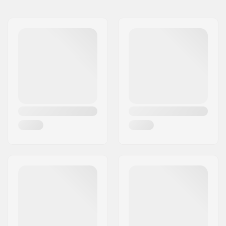
Nimi:
Centrano ApS
Jakeluosoite:
Omega 6
Postinumero:
8382
Paikkakunta::
Hinnerup
Maa:
Tanska