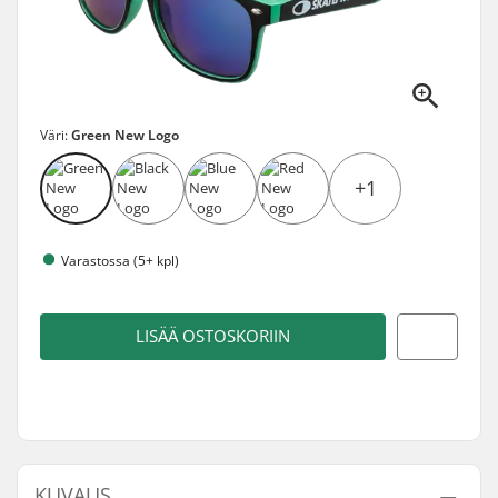
Väri:
Green New Logo
+1
Varastossa (5+ kpl)
LISÄÄ OSTOSKORIIN
KUVAUS