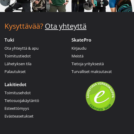
Kysyttävää?
Ota yhteyttä
Tuki
SkatePro
Ota yhteyttä & apu
Kirjaudu
Toimitustiedot
Meistä
Lähetyksen tila
Tietoja yrityksestä
Palautukset
Turvalliset maksutavat
Lakitiedot
Toimitusehdot
Tietosuojakäytäntö
Esteettömyys
Evästeasetukset