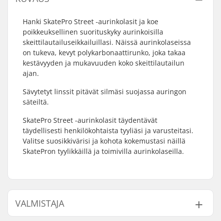
Hanki SkatePro Street -aurinkolasit ja koe
poikkeuksellinen suorituskyky aurinkoisilla
skeittilautailuseikkailuillasi. Näissä aurinkolaseissa
on tukeva, kevyt polykarbonaattirunko, joka takaa
kestävyyden ja mukavuuden koko skeittilautailun
ajan.
Sävytetyt linssit pitävät silmäsi suojassa auringon
säteiltä.
SkatePro Street -aurinkolasit täydentävät
täydellisesti henkilökohtaista tyyliäsi ja varusteitasi.
Valitse suosikkivärisi ja kohota kokemustasi näillä
SkatePron tyylikkäillä ja toimivilla aurinkolaseilla.
VALMISTAJA