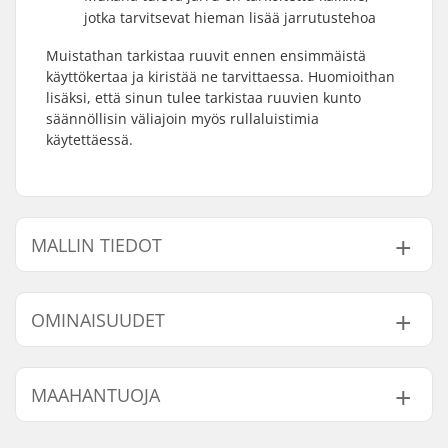
jotka tarvitsevat hieman lisää jarrutustehoa
Muistathan tarkistaa ruuvit ennen ensimmäistä
käyttökertaa ja kiristää ne tarvittaessa. Huomioithan
lisäksi, että sinun tulee tarkistaa ruuvien kunto
säännöllisin väliajoin myös rullaluistimia
käytettäessä.
MALLIN TIEDOT
Malli
Renkaan halkaisija
OMINAISUUDET
25.5-29
64mm
30.5-34
70mm
Kokosäädettävät
Kyllä
MAAHANTUOJA
35.5-39.5
72mm
rullaluistimet:
Monon tyyppi:
Semi-pehmeä
Nimi:
Centrano ApS