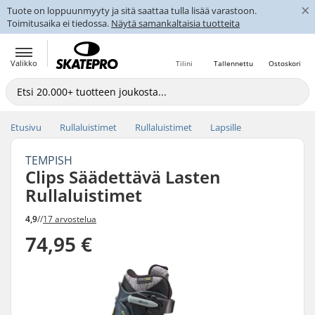
×
Tuote on loppuunmyyty ja sitä saattaa tulla lisää varastoon.
Toimitusaika ei tiedossa.
Näytä samankaltaisia tuotteita
Valikko
Tilini
Tallennettu
Ostoskori
Etusivu
Rullaluistimet
Rullaluistimet
Lapsille
TEMPISH
Clips Säädettävä Lasten
Rullaluistimet
4,9
//
17 arvostelua
74,95 €