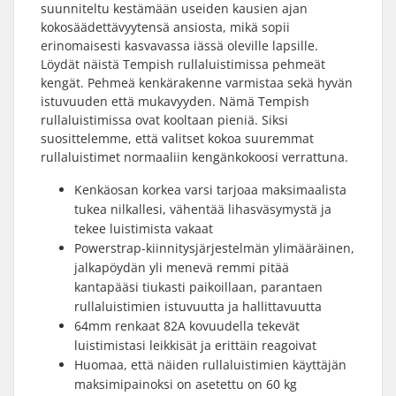
suunniteltu kestämään useiden kausien ajan
kokosäädettävyytensä ansiosta, mikä sopii
erinomaisesti kasvavassa iässä oleville lapsille.
Löydät näistä Tempish rullaluistimissa pehmeät
kengät. Pehmeä kenkärakenne varmistaa sekä hyvän
istuvuuden että mukavyyden. Nämä Tempish
rullaluistimissa ovat kooltaan pieniä. Siksi
suosittelemme, että valitset kokoa suuremmat
rullaluistimet normaaliin kengänkokoosi verrattuna.
Kenkäosan korkea varsi tarjoaa maksimaalista
tukea nilkallesi, vähentää lihasväsymystä ja
tekee luistimista vakaat
Powerstrap-kiinnitysjärjestelmän ylimääräinen,
jalkapöydän yli menevä remmi pitää
kantapääsi tiukasti paikoillaan, parantaen
rullaluistimien istuvuutta ja hallittavuutta
64mm renkaat 82A kovuudella tekevät
luistimistasi leikkisät ja erittäin reagoivat
Huomaa, että näiden rullaluistimien käyttäjän
maksimipainoksi on asetettu on 60 kg