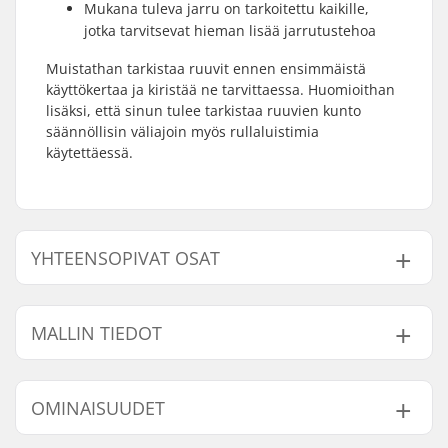
Mukana tuleva jarru on tarkoitettu kaikille,
jotka tarvitsevat hieman lisää jarrutustehoa
Muistathan tarkistaa ruuvit ennen ensimmäistä
käyttökertaa ja kiristää ne tarvittaessa. Huomioithan
lisäksi, että sinun tulee tarkistaa ruuvien kunto
säännöllisin väliajoin myös rullaluistimia
käytettäessä.
YHTEENSOPIVAT OSAT
Etsi yhteensopivia tuotteita Tempish Clips
Säädettävä Lasten Rullaluistimet:
MALLIN TIEDOT
Malli
Renkaan halkaisija
OMINAISUUDET
Yhteensopivat osat
29-32
64mm