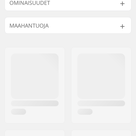
OMINAISUUDET
Dekin leveys:
7.75" (19.7cm)
MAAHANTUOJA
Dekin pituus:
31.5" (80cm)
Dekin materiaali:
Vaahtera, 7-ply
Nimi:
Centrano ApS
Dekin ominaisuudet:
Tupla kick-tail
Jakeluosoite:
Omega 6
Renkaan halkaisija:
54mm
Postinumero:
8382
Renkaan kovuus:
99A
Paikkakunta::
Hinnerup
Renkaan materiaali:
PU valettu, SHR
Maa:
Tanska
Laakeriluokitus:
ABEC-7
Dekkivärit:
Samana säilyvät värit
Trukkityyppi:
Normaali kingpini,
Normaali hangeri
Hangerin leveys:
129mm (5")
Trukkikumi:
95A
Grippi:
Pre-gripped
Ajajan max. paino:
90 kg