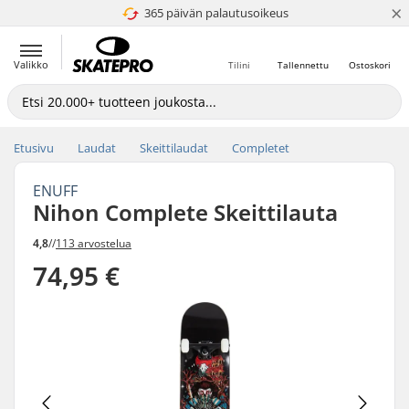
×
365 päivän palautusoikeus
4.8 / 5
Valikko
Tilini
Tallennettu
Ostoskori
Etusivu
Laudat
Skeittilaudat
Completet
ENUFF
Nihon Complete Skeittilauta
4,8
//
113 arvostelua
74,95 €