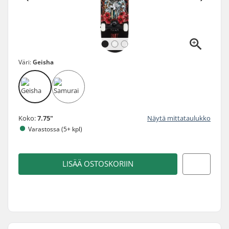
Väri:
Geisha
Koko:
7.75"
Näytä mittataulukko
Varastossa (5+ kpl)
LISÄÄ OSTOSKORIIN