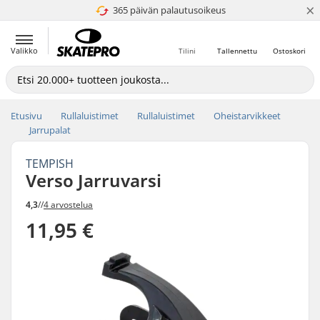
×
365 päivän palautusoikeus
4.8 / 5
Valikko
Tilini
Tallennettu
Ostoskori
Etusivu
Rullaluistimet
Rullaluistimet
Oheistarvikkeet
Jarrupalat
TEMPISH
Verso Jarruvarsi
4,3
//
4 arvostelua
11,95 €