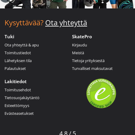
Kysyttävää?
Ota yhteyttä
Tuki
SkatePro
Ota yhteyttä & apu
Kirjaudu
Toimitustiedot
Meistä
Lähetyksen tila
Tietoja yrityksestä
Palautukset
Turvalliset maksutavat
Lakitiedot
Toimitusehdot
Tietosuojakäytäntö
Esteettömyys
Evästeasetukset
4.8 / 5