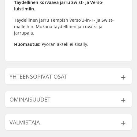
Täydellinen korvaava jarru Swist- ja Verso-
luistimiin.
Täydellinen jarru Tempish Verso 3-in-1- ja Swist-
malleihin. Mukana täydellinen jarruvarsi ja
jarrupala.
Huomautus
: Pyörän akseli ei sisälly.
YHTEENSOPIVAT OSAT
Etsi yhteensopivia tuotteita Tempish Verso
Jarruvarsi:
OMINAISUUDET
Brake mounting bolt:
Sisältyy
VALMISTAJA
Yhteensopiva
Nimi:
TEMPISH s.r.o.