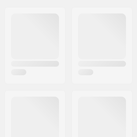
Jakeluosoite:
Bratrí Wolfu 495/16
Postinumero:
779 00
Paikkakunta::
Olomouc
Maa:
Tšekki