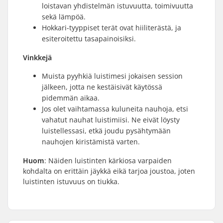
loistavan yhdistelmän istuvuutta, toimivuutta
sekä lämpöä.
Hokkari-tyyppiset terät ovat hiiliterästä, ja
esiteroitettu tasapainoisiksi.
Vinkkejä
Muista pyyhkiä luistimesi jokaisen session
jälkeen, jotta ne kestäisivät käytössä
pidemmän aikaa.
Jos olet vaihtamassa kuluneita nauhoja, etsi
vahatut nauhat luistimiisi. Ne eivät löysty
luistellessasi, etkä joudu pysähtymään
nauhojen kiristämistä varten.
Huom
: Näiden luistinten kärkiosa varpaiden
kohdalta on erittäin jäykkä eikä tarjoa joustoa, joten
luistinten istuvuus on tiukka.