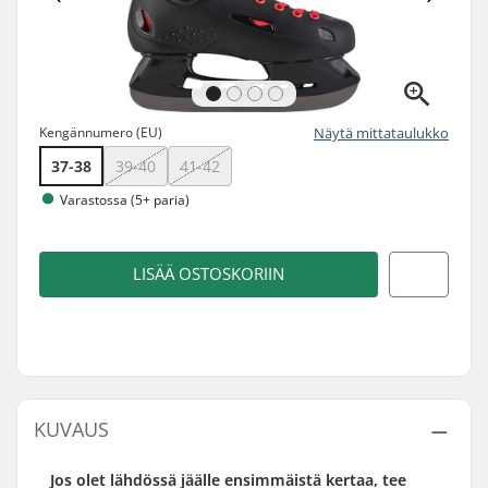
Kengännumero (EU)
Näytä mittataulukko
37-38
39-40
41-42
Varastossa (5+ paria)
LISÄÄ OSTOSKORIIN
KUVAUS
Jos olet lähdössä jäälle ensimmäistä kertaa, tee