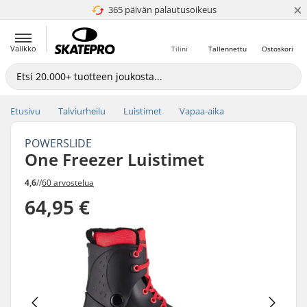
×
365 päivän palautusoikeus
4.8 / 5
Valikko
Tilini
Tallennettu
Ostoskori
Etusivu
Talviurheilu
Luistimet
Vapaa-aika
POWERSLIDE
One Freezer Luistimet
4,6
//
60 arvostelua
64,95 €