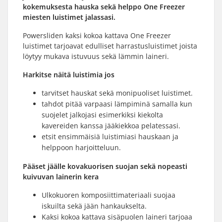
kokemuksesta hauska sekä helppo One Freezer
miesten luistimet jalassasi.
Powersliden kaksi kokoa kattava One Freezer
luistimet tarjoavat edulliset harrastusluistimet joista
löytyy mukava istuvuus sekä lämmin laineri.
Harkitse näitä luistimia jos
tarvitset hauskat sekä monipuoliset luistimet.
tahdot pitää varpaasi lämpiminä samalla kun
suojelet jalkojasi esimerkiksi kiekolta
kavereiden kanssa jääkiekkoa pelatessasi.
etsit ensimmäisiä luistimiasi hauskaan ja
helppoon harjoitteluun.
Pääset jäälle kovakuorisen suojan sekä nopeasti
kuivuvan lainerin kera
Ulkokuoren komposiittimateriaali suojaa
iskuilta sekä jään hankaukselta.
Kaksi kokoa kattava sisäpuolen laineri tarjoaa