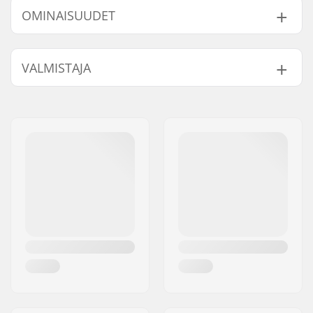
OMINAISUUDET
Monon tyyppi:
Kova
VALMISTAJA
Kengän materiaali:
Komposiitti
Sisäkengän
Built-in, Vedenpitävä
Nimi:
Powerslide
ominaisuudet:
Sportartikelvertriebs GmbH
Sisäkengän
Mesh, Muovi
Jakeluosoite:
Esbachgraben 1
materiaali:
Postinumero:
95463
Kiristys:
Nauhat
Paikkakunta::
Bindlach
Nilkkatuki:
Korkea lateraalituki
Maa:
Saksa
Ulkopohja:
Low profile injected
Terän materiaali:
Hiiliteräs
Luistimen teroitus:
Esiteroitettu
Kärkipiikit:
Ei
Vaihdettava terä:
Ei