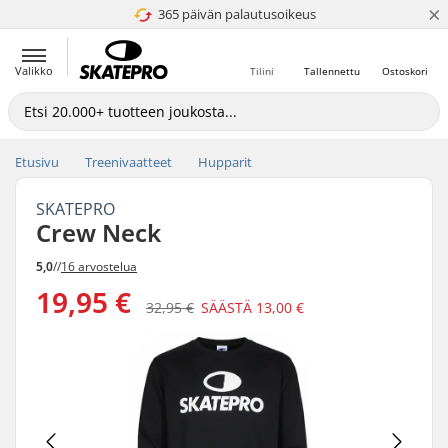
×
365 päivän palautusoikeus
4.8 / 5
Valikko
Tilini
Tallennettu
Ostoskori
Etusivu
Treenivaatteet
Hupparit
SKATEPRO
Crew Neck
5,0
//
16 arvostelua
19,95 €
32,95 €
SÄÄSTÄ
13,00 €