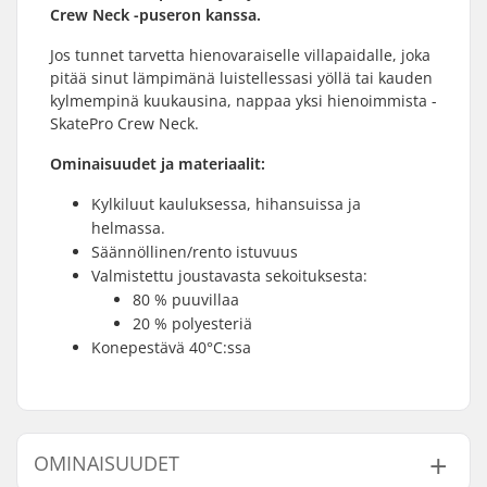
Crew Neck -puseron kanssa.
Jos tunnet tarvetta hienovaraiselle villapaidalle, joka
pitää sinut lämpimänä luistellessasi yöllä tai kauden
kylmempinä kuukausina, nappaa yksi hienoimmista -
SkatePro Crew Neck.
Ominaisuudet ja materiaalit:
Kylkiluut kauluksessa, hihansuissa ja
helmassa.
Säännöllinen/rento istuvuus
Valmistettu joustavasta sekoituksesta:
80 % puuvillaa
20 % polyesteriä
Konepestävä 40°C:ssa
OMINAISUUDET