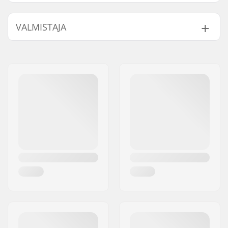
Sukupuoli:
Men
,
Unisex
VALMISTAJA
Kaulus:
Crew Neck
Muotoilu:
Front Graphic
Nimi:
Centrano ApS
Materiaali:
Cotton Blend
Jakeluosoite:
Omega 6
Tyyppi:
Sweatshirt
Postinumero:
8382
Paikkakunta::
Hinnerup
Maa:
Tanska