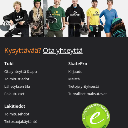
Kysyttävää?
Ota yhteyttä
Tuki
SkatePro
Ota yhteyttä & apu
Kirjaudu
Toimitustiedot
Meistä
Lähetyksen tila
Tietoja yrityksestä
Palautukset
Turvalliset maksutavat
Lakitiedot
Toimitusehdot
Tietosuojakäytäntö