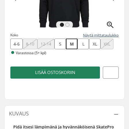
Koko
Näytä mittataulukko
4-6
8-10
12-14
S
M
L
XL
XXL
Varastossa (5+ kpl)
LISÄÄ OSTOSKORIIN
KUVAUS
Pidä itsesi lämpimänä ja hyvännäköisenä SkatePro