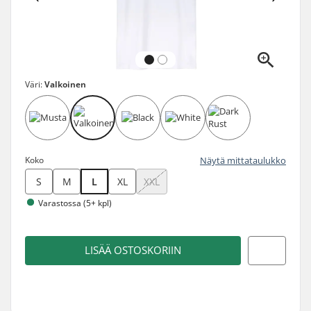
Väri:
Valkoinen
Koko
Näytä mittataulukko
S
M
L
XL
XXL
Varastossa (5+ kpl)
LISÄÄ OSTOSKORIIN