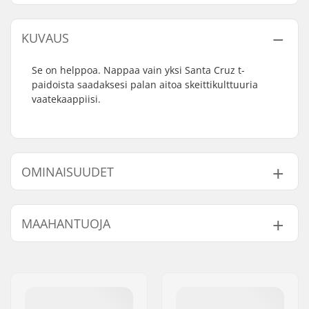
KUVAUS
Se on helppoa. Nappaa vain yksi Santa Cruz t-
paidoista saadaksesi palan aitoa skeittikulttuuria
vaatekaappiisi.
OMINAISUUDET
Fitti:
Regular Fit
MAAHANTUOJA
Kaula:
Crew Neck
Hihat:
Short Sleeve
Nimi:
Centrano ApS
Design:
Breast Graphic
,
Back
Jakeluosoite:
Omega 6
Graphic
Postinumero:
8382
Materiaali:
100% Cotton