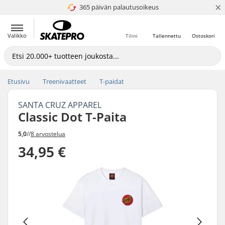
×
365 päivän palautusoikeus
4.8 / 5
Valikko
Tilini
Tallennettu
Ostoskori
Etusivu
Treenivaatteet
T-paidat
SANTA CRUZ APPAREL
Classic Dot T-Paita
5,0
//
8 arvostelua
34,95 €