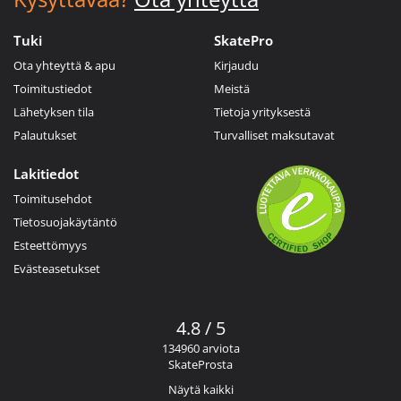
Tuki
SkatePro
Ota yhteyttä & apu
Kirjaudu
Toimitustiedot
Meistä
Lähetyksen tila
Tietoja yrityksestä
Palautukset
Turvalliset maksutavat
Lakitiedot
Toimitusehdot
Tietosuojakäytäntö
Esteettömyys
Evästeasetukset
4.8 / 5
134960 arviota
SkateProsta
Näytä kaikki