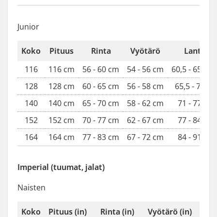
Junior
Koko
Pituus
Rinta
Vyötärö
Lantio
116
116 cm
56 - 60 cm
54 - 56 cm
60,5 - 65,5 
128
128 cm
60 - 65 cm
56 - 58 cm
65,5 - 71 c
140
140 cm
65 - 70 cm
58 - 62 cm
71 - 77 cm
152
152 cm
70 - 77 cm
62 - 67 cm
77 - 84 cm
164
164 cm
77 - 83 cm
67 - 72 cm
84 - 91 cm
Imperial (tuumat, jalat)
Naisten
Koko
Pituus (in)
Rinta (in)
Vyötärö (in)
Lan