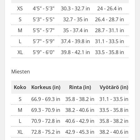
XS
4'5" - 5'3"
30.3 - 32.7 in
24 - 26.4 in
33.5 
S
5'3" - 5'5"
32.7 - 35 in
26.4 - 28.7 in
35.8 
M
5'5" - 5'7"
35 - 37.4 in
28.7 - 31.1 in
38.2 
L
5'7" - 5'9"
37.4 - 39.8 in
31.1 - 33.5 in
40.6 
XL
5'9" - 6'0"
39.8 - 42.1 in
33.5 - 35.8 in
42.9 
Miesten
Koko
Korkeus (in)
Rinta (in)
Vyötärö (in)
L
S
66.9 - 69.3 in
35.8 - 38.2 in
31.1 - 33.5 in
35.
M
69.3 - 70.9 in
38.2 - 40.6 in
33.5 - 35.8 in
38.
L
70.9 - 72.8 in
40.6 - 42.9 in
35.8 - 38.2 in
40.
XL
72.8 - 75.2 in
42.9 - 45.3 in
38.2 - 40.6 in
42.