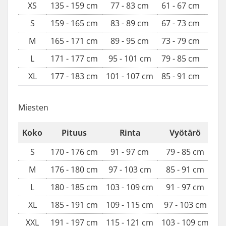
XS
135 - 159 cm
77 - 83 cm
61 - 67 cm
85 
S
159 - 165 cm
83 - 89 cm
67 - 73 cm
91 
M
165 - 171 cm
89 - 95 cm
73 - 79 cm
97 -
L
171 - 177 cm
95 - 101 cm
79 - 85 cm
103 
XL
177 - 183 cm
101 - 107 cm
85 - 91 cm
109 
Miesten
Koko
Pituus
Rinta
Vyötärö
S
170 - 176 cm
91 - 97 cm
79 - 85 cm
9
M
176 - 180 cm
97 - 103 cm
85 - 91 cm
9
L
180 - 185 cm
103 - 109 cm
91 - 97 cm
10
XL
185 - 191 cm
109 - 115 cm
97 - 103 cm
10
XXL
191 - 197 cm
115 - 121 cm
103 - 109 cm
11