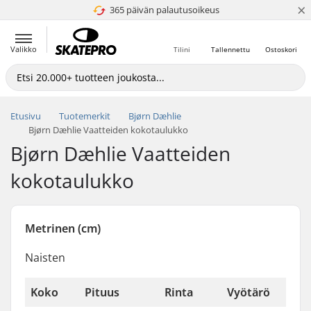
×
365 päivän palautusoikeus
4.8 / 5
Valikko
Tilini
Tallennettu
Ostoskori
Etusivu
Tuotemerkit
Bjørn Dæhlie
Bjørn Dæhlie Vaatteiden kokotaulukko
Bjørn Dæhlie Vaatteiden
kokotaulukko
Metrinen (cm)
Naisten
Koko
Pituus
Rinta
Vyötärö
L