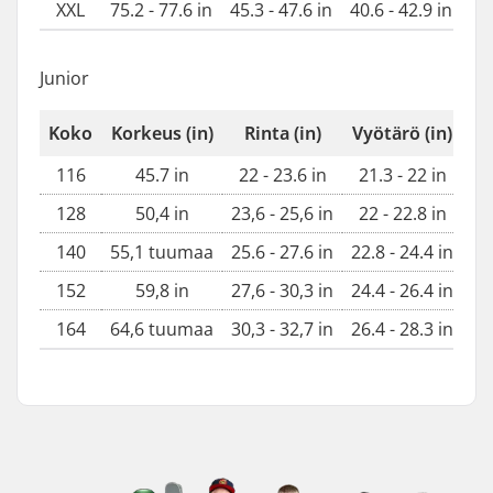
XXL
75.2 - 77.6 in
45.3 - 47.6 in
40.6 - 42.9 in
45.
Junior
Koko
Korkeus (in)
Rinta (in)
Vyötärö (in)
L
116
45.7 in
22 - 23.6 in
21.3 - 22 in
23.
128
50,4 in
23,6 - 25,6 in
22 - 22.8 in
25
140
55,1 tuumaa
25.6 - 27.6 in
22.8 - 24.4 in
28
152
59,8 in
27,6 - 30,3 in
24.4 - 26.4 in
30,
164
64,6 tuumaa
30,3 - 32,7 in
26.4 - 28.3 in
33,