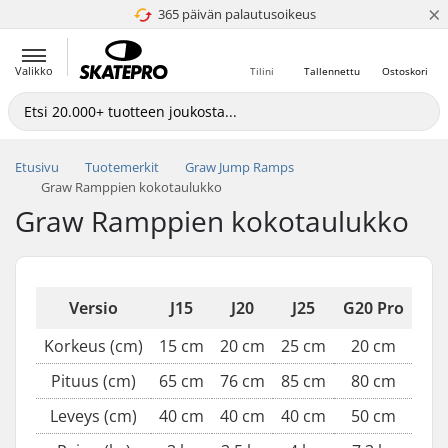
×
365 päivän palautusoikeus
4.8 / 5
Valikko
Tilini
Tallennettu
Ostoskori
Etusivu
Tuotemerkit
Graw Jump Ramps
Graw Ramppien kokotaulukko
Graw Ramppien kokotaulukko
Versio
J15
J20
J25
G20 Pro
Korkeus (cm)
15 cm
20 cm
25 cm
20 cm
Pituus (cm)
65 cm
76 cm
85 cm
80 cm
Leveys (cm)
40 cm
40 cm
40 cm
50 cm