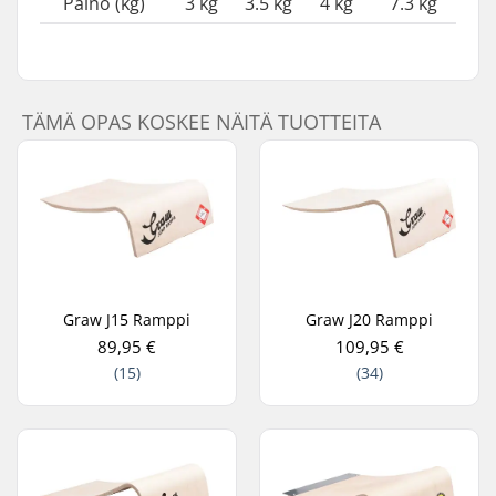
Paino (kg)
3 kg
3.5 kg
4 kg
7.3 kg
TÄMÄ OPAS KOSKEE NÄITÄ TUOTTEITA
Graw J15 Ramppi
Graw J20 Ramppi
89,95 €
109,95 €
(15)
(34)