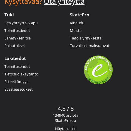
Kysyttävää?
Ota yhteyttä
Tuki
SkatePro
Ota yhteyttä & apu
Kirjaudu
Toimitustiedot
Meistä
Lähetyksen tila
Tietoja yrityksestä
Palautukset
Turvalliset maksutavat
Lakitiedot
Toimitusehdot
Tietosuojakäytäntö
Esteettömyys
Evästeasetukset
4.8 / 5
134940 arviota
SkateProsta
Näytä kaikki